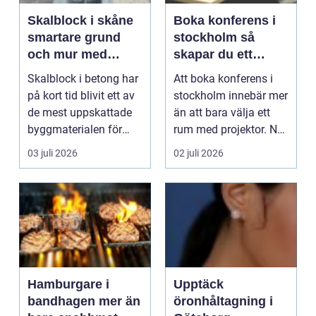
Skalblock i skåne
Boka konferens i
smartare grund
stockholm så
och mur med
skapar du ett
prefabricerad
effektivt möte
Skalblock i betong har
Att boka konferens i
betong
på kort tid blivit ett av
stockholm innebär mer
de mest uppskattade
än att bara välja ett
byggmaterialen för
rum med projektor. När
grund och mu...
företag saml...
03 juli 2026
02 juli 2026
Hamburgare i
Upptäck
bandhagen mer än
öronhåltagning i