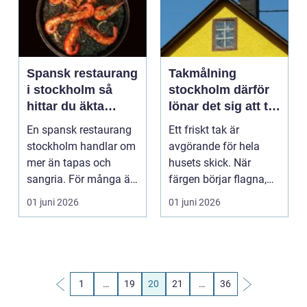
Spansk restaurang
Takmålning
i stockholm så
stockholm därför
hittar du äkta
lönar det sig att ta
smaker och rätt
hand om taket i tid
En spansk restaurang
Ett friskt tak är
stämning
stockholm handlar om
avgörande för hela
mer än tapas och
husets skick. När
sangria. För många är
färgen börjar flagna,
det en förlängning ...
plåten rostar eller tak...
01 juni 2026
01 juni 2026
1
…
19
20
21
…
36