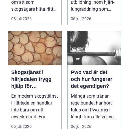
om att som
utbildning inom hjärt-
skogsägare hitta rätt
lungräddning som
köpare...
riktar...
08 juli 2026
06 juli 2026
Skogstjänst i
Pwo vad är det
härjedalen trygg
och hur fungerar
hjälp för
det egentligen?
skogsägare året
En modern skogstjänst
Många som tränar
runt
i Härjedalen handlar
regelbundet har hört
inte bara om att
talas om Pwo, men
avverka träd. För
långt ifrån alla vet vad
många skogsägare är
som faktiskt gömmer...
06 juli 2026
06 juli 2026