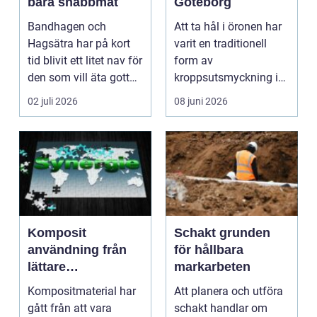
bara snabbmat
Göteborg
Bandhagen och
Att ta hål i öronen har
Hagsätra har på kort
varit en traditionell
tid blivit ett litet nav för
form av
den som vill äta gott
kroppsutsmyckning i
utan att åka i...
århundrad...
02 juli 2026
08 juni 2026
Komposit
Schakt grunden
användning från
för hållbara
lättare
markarbeten
konstruktioner till
Kompositmaterial har
Att planera och utföra
smarta
gått från att vara
schakt handlar om