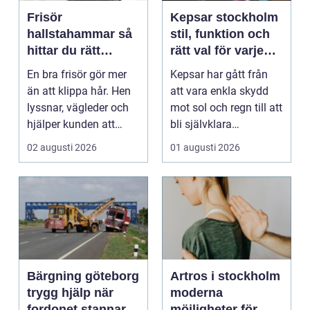
Frisör
Kepsar stockholm
hallstahammar så
stil, funktion och
hittar du rätt
rätt val för varje
salong för stil,
huvud
En bra frisör gör mer
Kepsar har gått från
kvalitet och känsla
än att klippa hår. Hen
att vara enkla skydd
lyssnar, vägleder och
mot sol och regn till att
hjälper kunden att
bli självklara
känna sig tryg...
modeplagg i stors...
02 augusti 2026
01 augusti 2026
Bärgning göteborg
Artros i stockholm
trygg hjälp när
moderna
fordonet stannar
möjligheter för