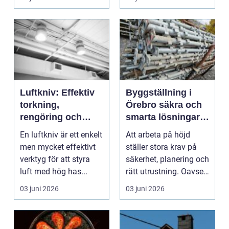
kommun upplever ...
Luftkniv: Effektiv
Byggställning i
torkning,
Örebro säkra och
rengöring och
smarta lösningar
kylning i modern
för renovering och
En luftkniv är ett enkelt
Att arbeta på höjd
industri
bygge
men mycket effektivt
ställer stora krav på
verktyg för att styra
säkerhet, planering och
luft med hög has...
rätt utrustning. Oavsett
om det gäl...
03 juni 2026
03 juni 2026