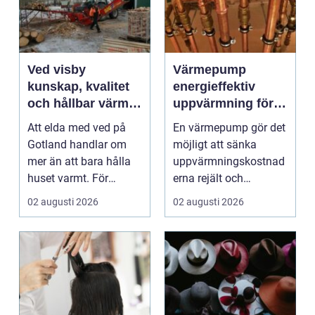
Ved visby
Värmepump
kunskap, kvalitet
energieffektiv
och hållbar värme
uppvärmning för
på gotland
moderna hem
Att elda med ved på
En värmepump gör det
Gotland handlar om
möjligt att sänka
mer än att bara hålla
uppvärmningskostnad
huset varmt. För
erna rejält och
många är brasan i
samtidigt få ett
02 augusti 2026
02 augusti 2026
kami...
behagliga...