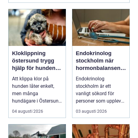
Kloklippning
Endokrinolog
östersund trygg
stockholm när
hjälp för hundens
hormonbalansen
tassar
behöver
Att klippa klor på
Endokrinolog
specialistvård
hunden låter enkelt,
stockholm är ett
men många
vanligt sökord för
hundägare i Östersund
personer som upplever
upplever motsatsen.
trötthet,
04 augusti 2026
03 augusti 2026
Hunden r...
viktförändringar, h...