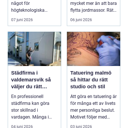
speciallösningar
något för
mycket mer än att bara
högteknologiska
flytta jordmassor. Rätt
branscher till att idag
metod, rätt ...
07 juni 2026
06 juni 2026
finnas i a...
Städfirma i
Tatuering malmö
valdemarsvik så
så hittar du rätt
väljer du rätt
studio och stil
partner för hem
En professionell
Att göra en tatuering är
och företag
städfirma kan göra
för många ett av livets
stor skillnad i
mer personliga beslut.
vardagen. Många i
Motivet följer med
Valdemarsviks
under lån...
04 juni 2026
03 juni 2026