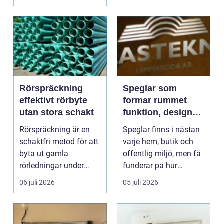
ut...
Rörspräckning
Speglar som
effektivt rörbyte
formar rummet
utan stora schakt
funktion, design
och smarta val
Rörspräckning är en
Speglar finns i nästan
schaktfri metod för att
varje hem, butik och
byta ut gamla
offentlig miljö, men få
rörledningar under
funderar på hur
mark utan att gräva
mycket de faktis...
06 juli 2026
05 juli 2026
upp...