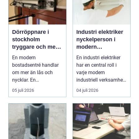
Dörröppnare i
Industri elektriker
stockholm
nyckelperson i
tryggare och mer
modern
tillgängliga entréer
produktion
En modern
En industri elektriker
bostadsentré handlar
har en central roll i
om mer än lås och
varje modern
nycklar. En
industriell verksamhet.
genomtänkt
Bakom varje funger...
05 juli 2026
04 juli 2026
dörröppnare kan
avgöra om äl...