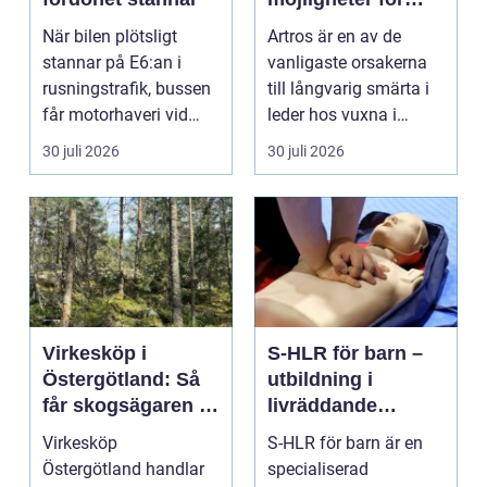
mindre smärta och
När bilen plötsligt
Artros är en av de
mer rörelse
stannar på E6:an i
vanligaste orsakerna
rusningstrafik, bussen
till långvarig smärta i
får motorhaveri vid
leder hos vuxna i
hållplatsen eller ...
Sverige. Många i S...
30 juli 2026
30 juli 2026
Virkesköp i
S-HLR för barn –
Östergötland: Så
utbildning i
får skogsägaren ut
livräddande
mer av sin skog
insatser för
Virkesköp
S-HLR för barn är en
sjukvårdspersonal
Östergötland handlar
specialiserad