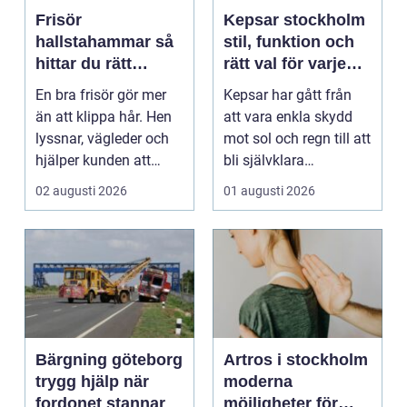
Frisör
Kepsar stockholm
hallstahammar så
stil, funktion och
hittar du rätt
rätt val för varje
salong för stil,
huvud
En bra frisör gör mer
Kepsar har gått från
kvalitet och känsla
än att klippa hår. Hen
att vara enkla skydd
lyssnar, vägleder och
mot sol och regn till att
hjälper kunden att
bli självklara
känna sig tryg...
modeplagg i stors...
02 augusti 2026
01 augusti 2026
Bärgning göteborg
Artros i stockholm
trygg hjälp när
moderna
fordonet stannar
möjligheter för