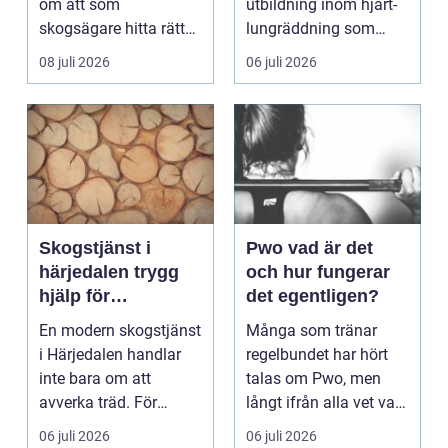
om att som
utbildning inom hjärt-
skogsägare hitta rätt
lungräddning som
köpare...
riktar...
08 juli 2026
06 juli 2026
Skogstjänst i
Pwo vad är det
härjedalen trygg
och hur fungerar
hjälp för
det egentligen?
skogsägare året
En modern skogstjänst
Många som tränar
runt
i Härjedalen handlar
regelbundet har hört
inte bara om att
talas om Pwo, men
avverka träd. För
långt ifrån alla vet vad
många skogsägare är
som faktiskt gömmer...
06 juli 2026
06 juli 2026