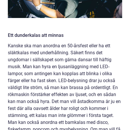
Ett dunderkalas att minnas
Kanske ska man anordna en 50-årsfest eller ha ett
släktkalas med underhållning. Säkert finns det
ungdomar i sällskapet som gärna dansar till häftig
musik. Man kan hyra en ljusanläggning med LED-
lampor, som antingen kan kopplas att blinka i olika
färger eller ha fast sken. LED-belysning drar ju också
väldigt lite ström, så man kan brassa på ordentligt. En
rökmaskin förstärker effekten av ljuset, och en sådan
kan man också hyra. Det man vill åstadkomma är ju en
fest där alla oavsett ålder har roligt och kommer i
stämning, ett kalas man inte glömmer i första taget.
Man kan också anordna ett barnkalas med disco,
fiskedamm, popcorn och mysbelysning. Om man vill få