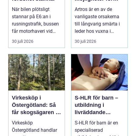
mindre smärta och
När bilen plötsligt
Artros är en av de
mer rörelse
stannar på E6:an i
vanligaste orsakerna
rusningstrafik, bussen
till långvarig smärta i
får motorhaveri vid
leder hos vuxna i
hållplatsen eller ...
Sverige. Många i S...
30 juli 2026
30 juli 2026
Virkesköp i
S-HLR för barn –
Östergötland: Så
utbildning i
får skogsägaren ut
livräddande
mer av sin skog
insatser för
Virkesköp
S-HLR för barn är en
sjukvårdspersonal
Östergötland handlar
specialiserad