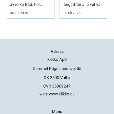
avverka träd. För
långt ifrån alla vet vad
många skogsägare är
som faktiskt gömmer...
06 juli 2026
06 juli 2026
ut...
Adress
web:
www.klikko.dk
Menu