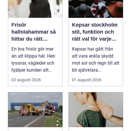
Frisör
Kepsar stockholm
hallstahammar så
stil, funktion och
hittar du rätt
rätt val för varje
salong för stil,
huvud
En bra frisör gör mer
Kepsar har gått från
kvalitet och känsla
än att klippa hår. Hen
att vara enkla skydd
lyssnar, vägleder och
mot sol och regn till att
hjälper kunden att
bli självklara
känna sig tryg...
modeplagg i stors...
02 augusti 2026
01 augusti 2026