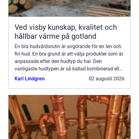
Ved visby kunskap, kvalitet och
hållbar värme på gotland
En bra hudvårdsrutin är avgörande för en len och
fin hud. En bra grund är att välja produkter som är
anpassade efter den hudtyp du har. Den
vanligaste hudtypen är så kallad kombinerad eller
blandad hud, den kan även innebära lite av en
Karl Lindgren
02 augusti 2026
utmaning efter...