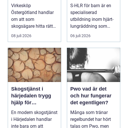
mer av sin skog
insatser för
Virkesköp
S-HLR för barn är en
sjukvårdspersonal
Östergötland handlar
specialiserad
om att som
utbildning inom hjärt-
skogsägare hitta rätt
lungräddning som
köpare...
riktar...
08 juli 2026
06 juli 2026
Skogstjänst i
Pwo vad är det
härjedalen trygg
och hur fungerar
hjälp för
det egentligen?
skogsägare året
En modern skogstjänst
Många som tränar
runt
i Härjedalen handlar
regelbundet har hört
inte bara om att
talas om Pwo, men