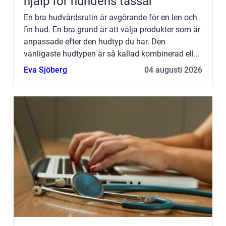
hjälp för hundens tassar
En bra hudvårdsrutin är avgörande för en len och
fin hud. En bra grund är att välja produkter som är
anpassade efter den hudtyp du har. Den
vanligaste hudtypen är så kallad kombinerad eller
blandad hud, den kan även innebära lite av en
Eva Sjöberg
04 augusti 2026
utmaning efter...