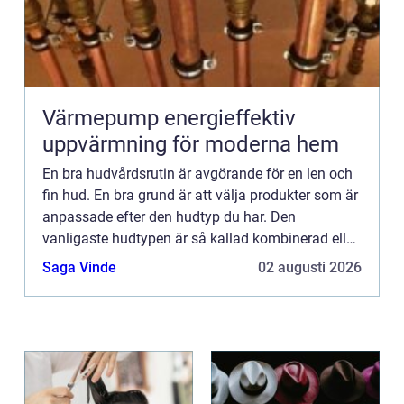
Värmepump energieffektiv
uppvärmning för moderna hem
En bra hudvårdsrutin är avgörande för en len och
fin hud. En bra grund är att välja produkter som är
anpassade efter den hudtyp du har. Den
vanligaste hudtypen är så kallad kombinerad eller
blandad hud, den kan även innebära lite av en
Saga Vinde
02 augusti 2026
utmaning efter...