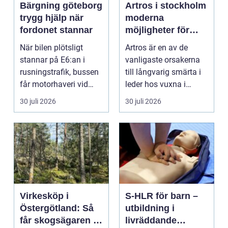
Bärgning göteborg
Artros i stockholm
trygg hjälp när
moderna
fordonet stannar
möjligheter för
mindre smärta och
När bilen plötsligt
Artros är en av de
mer rörelse
stannar på E6:an i
vanligaste orsakerna
rusningstrafik, bussen
till långvarig smärta i
får motorhaveri vid
leder hos vuxna i
hållplatsen eller ...
Sverige. Många i S...
30 juli 2026
30 juli 2026
Virkesköp i
S-HLR för barn –
Östergötland: Så
utbildning i
får skogsägaren ut
livräddande