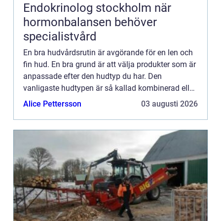
Endokrinolog stockholm när
hormonbalansen behöver
specialistvård
En bra hudvårdsrutin är avgörande för en len och
fin hud. En bra grund är att välja produkter som är
anpassade efter den hudtyp du har. Den
vanligaste hudtypen är så kallad kombinerad eller
blandad hud, den kan även innebära lite av en
Alice Pettersson
03 augusti 2026
utmaning efter...