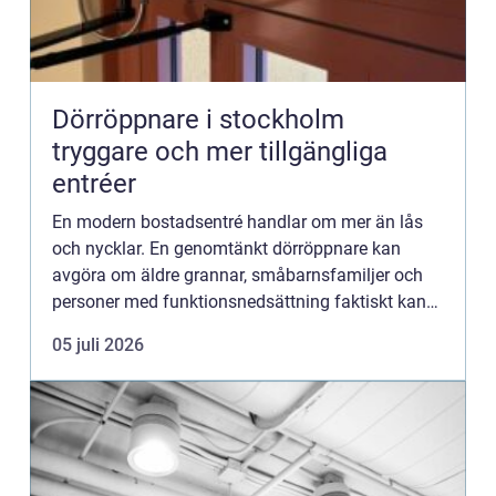
Dörröppnare i stockholm
tryggare och mer tillgängliga
entréer
En modern bostadsentré handlar om mer än lås
och nycklar. En genomtänkt dörröppnare kan
avgöra om äldre grannar, småbarnsfamiljer och
personer med funktionsnedsättning faktiskt kan
använda huset på ett självständigt sätt. I en tät
05 juli 2026
stad som Stockholm,...