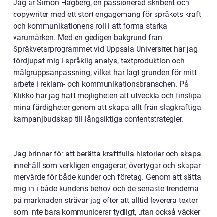
Jag är Simon Hagberg, en passionerad skribent och
copywriter med ett stort engagemang för språkets kraft
och kommunikationens roll i att forma starka
varumärken. Med en gedigen bakgrund från
Språkvetarprogrammet vid Uppsala Universitet har jag
fördjupat mig i språklig analys, textproduktion och
målgruppsanpassning, vilket har lagt grunden för mitt
arbete i reklam- och kommunikationsbranschen. På
Klikko har jag haft möjligheten att utveckla och finslipa
mina färdigheter genom att skapa allt från slagkraftiga
kampanjbudskap till långsiktiga contentstrategier.
Jag brinner för att berätta kraftfulla historier och skapa
innehåll som verkligen engagerar, övertygar och skapar
mervärde för både kunder och företag. Genom att sätta
mig in i både kundens behov och de senaste trenderna
på marknaden strävar jag efter att alltid leverera texter
som inte bara kommunicerar tydligt, utan också väcker