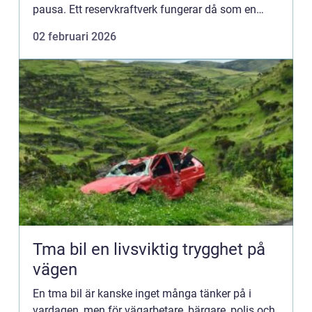
pausa. Ett reservkraftverk fungerar då som en
oberoende kraftkälla som tar över och håller igång
02 februari 2026
viktiga funktioner. För före...
Tma bil en livsviktig trygghet på
vägen
En tma bil är kanske inget många tänker på i
vardagen, men för vägarbetare, bärgare, polis och