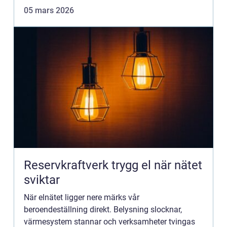
och andra verksamheter får snabb och säker
05 mars 2026
sjukvårdsb...
Reservkraftverk trygg el när nätet
sviktar
När elnätet ligger nere märks vår
beroendeställning direkt. Belysning slocknar,
värmesystem stannar och verksamheter tvingas