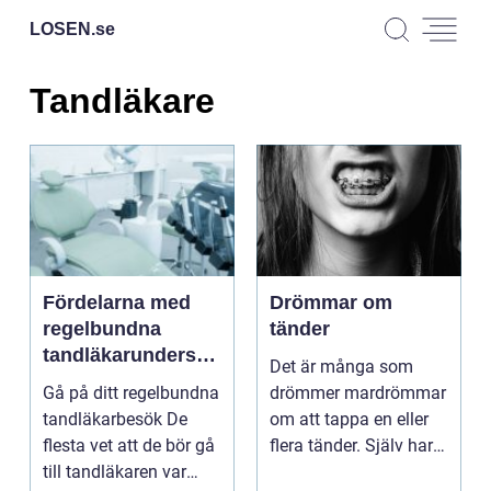
LOSEN.
se
Tandläkare
Fördelarna med
Drömmar om
regelbundna
tänder
tandläkarundersök
Det är många som
ningar
Gå på ditt regelbundna
drömmer mardrömmar
tandläkarbesök De
om att tappa en eller
flesta vet att de bör gå
flera tänder. Själv har
till tandläkaren var
jag vaknat upp kal...