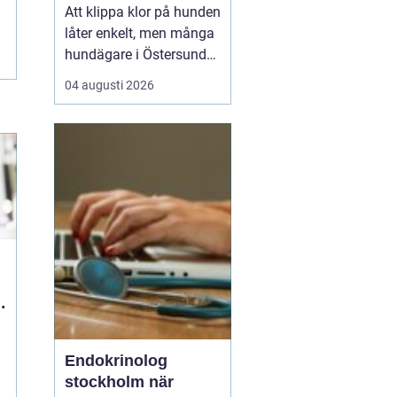
tassar
Att klippa klor på hunden
låter enkelt, men många
hundägare i Östersund
upplever motsatsen.
04 augusti 2026
Hunden rycker undan
tassen, klotången känns
osäker och rädslan för
att klippa i pulpan gör
att klorna ofta blir för
långa. Samtidigt vet de
flesta att friska ...
Endokrinolog
stockholm när