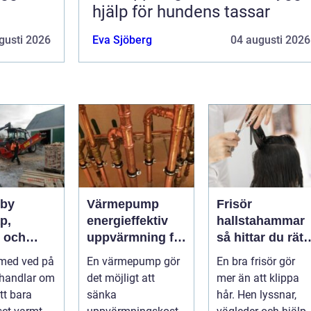
hjälp för hundens tassar
gusti 2026
Eva Sjöberg
04 augusti 2026
sby
Värmepump
Frisör
p,
energieffektiv
hallstahammar
t och
uppvärmning för
så hittar du rätt
r värme på
moderna hem
salong för stil,
 med ved på
En värmepump gör
En bra frisör gör
d
kvalitet och
 handlar om
det möjligt att
mer än att klippa
känsla
tt bara
sänka
hår. Hen lyssnar,