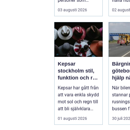
personer som
hålla hu
upplever trötthet,
För mån
03 augusti 2026
02 august
viktförändringar, h...
brasan i 
Kepsar
Bärgni
stockholm stil,
göteborg t
funktion och rätt
hjälp n
val för varje
fordon
Kepsar har gått från
När bilen
huvud
att vara enkla skydd
stannar 
mot sol och regn till
rusningst
att bli självklara
bussen f
modeplagg i stors...
motorhav
01 augusti 2026
30 juli 20
hållplatse