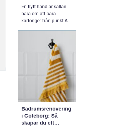
smidig flytt
En flytt handlar sällan
bara om att bära
kartonger från punkt A
till B. För många är det
en intensiv period full av
beslut, tidsbrist och
praktiska detaljer. Mitt i
allt behöver man ta
ställning till om man ska
06 augusti 2026
Badrumsrenovering
i Göteborg: Så
skapar du ett
hållbart och