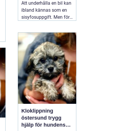
Att underhålla en bil kan
ibland kännas som en
sisyfosuppgift. Men för
Hyundai-ägare finns det
sätt att förenkla
uppgiften, nämligen
genom en regelbunden
och noggrant utförd
06
augusti 2026
Kloklippning
östersund trygg
hjälp för hundens