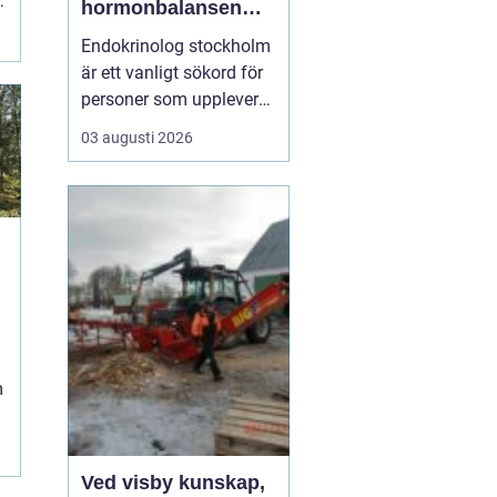
r
hormonbalansen
behöver
Endokrinolog stockholm
specialistvård
är ett vanligt sökord för
personer som upplever
trötthet, viktförändringar,
03 augusti 2026
humörsvängningar eller
problem med
blodsockret och vill
förstå om hormoner
spelar en roll. Många går
lång tid med diffusa
symtom utan att få en
tydlig ...
m
Ved visby kunskap,