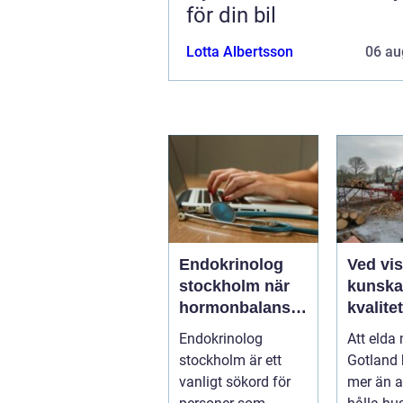
för din bil
Lotta Albertsson
06 au
Endokrinolog
Ved vi
stockholm när
kunska
hormonbalanse
kvalite
n behöver
hållba
Endokrinolog
Att elda
specialistvård
gotlan
stockholm är ett
Gotland
vanligt sökord för
mer än a