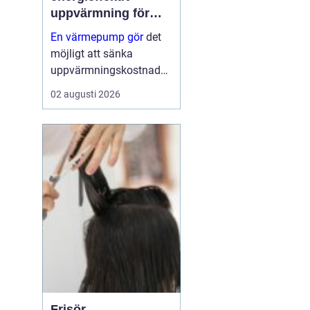
uppvärmning för
moderna hem
En värmepump gör
det
möjligt att sänka
uppvärmningskostnader
na rejält och samtidigt
02 augusti 2026
få ett behagligare
inomhusklimat året runt.
Genom att flytta energi
från luft, mark eller berg
till husets värm...
Frisör