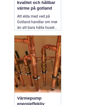
kvalitet och hållbar
värme på gotland
Att elda med ved på
Gotland handlar om mer
än att bara hålla huset
varmt. För många är
brasan i kaminen en del
av vardagen, ett sätt att
sänka
energikostnaderna och
samtidigt skapa trygghet
när vinden tar i över ön.
När efterfrågan
02
augusti 2026
Värmepump
energieffektiv