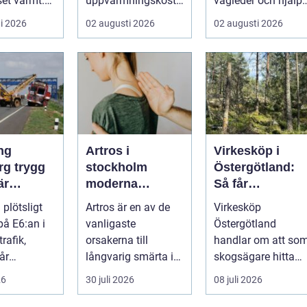
set varmt.
uppvärmningskostn
vägleder och hjälpe
ga är
aderna rejält och
kunden att känna
i 2026
02 augusti 2026
02 augusti 2026
kami...
samtidigt få ett
sig tryg...
behagliga...
ng
Artros i
Virkesköp i
rygg
stockholm
Östergötland:
är
moderna
Så får
et stannar
möjligheter för
skogsägaren ut
 plötsligt
Artros är en av de
Virkesköp
mindre smärta
mer av sin skog
på E6:an i
vanligaste
Östergötland
och mer rörelse
rafik,
orsakerna till
handlar om att so
år
långvarig smärta i
skogsägare hitta
eri vid
leder hos vuxna i
rätt köpare...
26
30 juli 2026
08 juli 2026
n eller ...
Sverige. Många i
S...