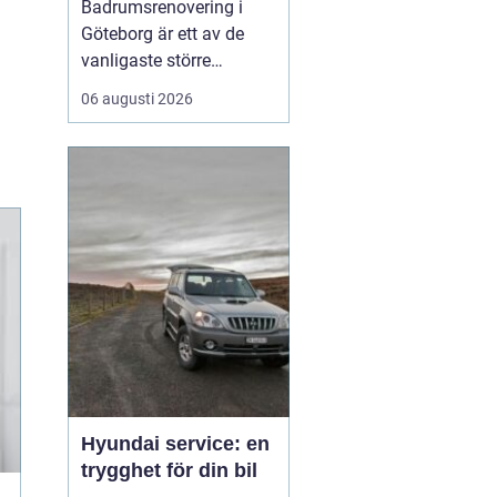
Badrumsrenovering i
modernt badrum
Göteborg är ett av de
vanligaste större
projekten i hem runt om i
06 augusti 2026
regionen, och många
funderar på hur de kan
förvandla ett slitet
badrum till en trygg,
funktionell och trivsam
plats. En genomtä...
Hyundai service: en
trygghet för din bil