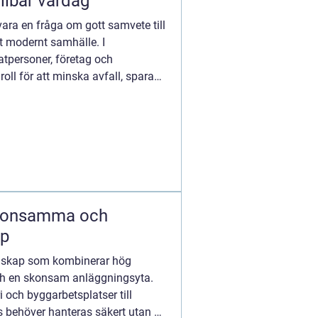
llbar vardag
 vara en fråga om gott samvete till
tt modernt samhälle. I
atpersoner, företag och
oll för att minska avfall, spara
ap
edskap som kombinerar hög
ch en skonsam anläggningsyta.
i och byggarbetsplatser till
s behöver hanteras säkert utan att