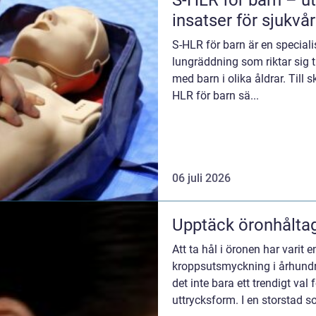
S-HLR för barn – ut
insatser för sjukvå
S-HLR för barn är en speciali
lungräddning som riktar sig 
med barn i olika åldrar. Till 
HLR för barn sä...
06 juli 2026
Upptäck öronhåltag
Att ta hål i öronen har varit e
kroppsutsmyckning i århundr
det inte bara ett trendigt va
uttrycksform. I en storstad so