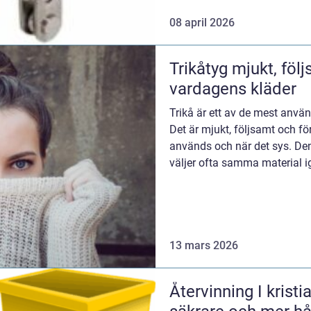
08 april 2026
Trikåtyg mjukt, följsamt och perfekt för
vardagens kläder
Trikå är ett av de mest anv
Det är mjukt, följsamt och fö
används och när det sys. Den
väljer ofta samma material i
passform och anv...
13 mars 2026
Återvinning I kristianstad så