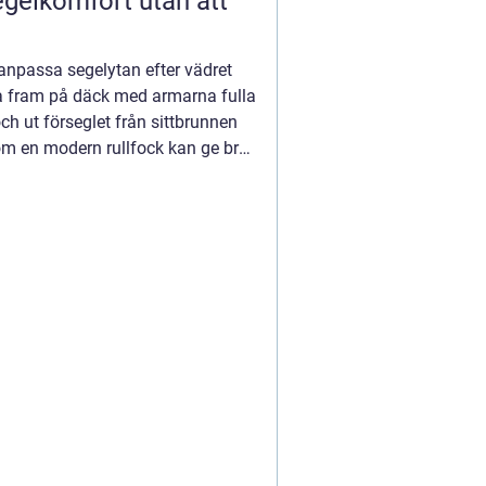
t anpassa segelytan efter vädret
a fram på däck med armarna fulla
och ut förseglet från sittbrunnen
om en modern rullfock kan ge bra