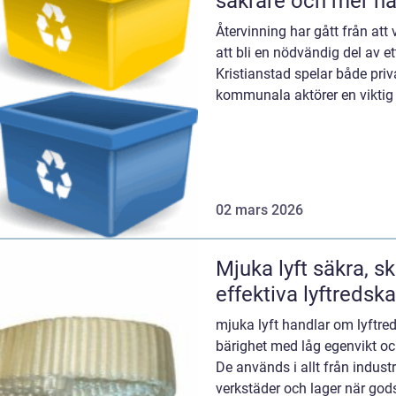
säkrare och mer hå
Återvinning har gått från att
att bli en nödvändig del av e
Kristianstad spelar både priv
kommunala aktörer en viktig r
resurser och skapa...
02 mars 2026
Mjuka lyft säkra, skonsamma och
effektiva lyftredsk
mjuka lyft handlar om lyftr
bärighet med låg egenvikt o
De används i allt från industr
verkstäder och lager när god