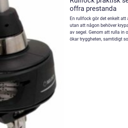
Rullfock praktisk segelkomfort utan att
offra prestanda
En rullfock gör det enkelt at
utan att någon behöver kryp
av segel. Genom att rulla in 
ökar tryggheten, samtidigt s
kraf...