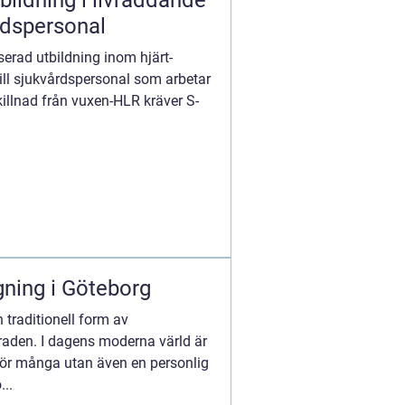
bildning i livräddande
rdspersonal
serad utbildning inom hjärt-
till sjukvårdspersonal som arbetar
skillnad från vuxen-HLR kräver S-
ning i Göteborg
n traditionell form av
aden. I dagens moderna värld är
l för många utan även en personlig
...