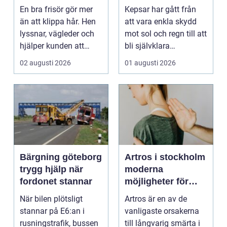
salong för stil,
huvud
En bra frisör gör mer
Kepsar har gått från
kvalitet och känsla
än att klippa hår. Hen
att vara enkla skydd
lyssnar, vägleder och
mot sol och regn till att
hjälper kunden att
bli självklara
känna sig tryg...
modeplagg i stors...
02 augusti 2026
01 augusti 2026
Bärgning göteborg
Artros i stockholm
trygg hjälp när
moderna
fordonet stannar
möjligheter för
mindre smärta och
När bilen plötsligt
Artros är en av de
mer rörelse
stannar på E6:an i
vanligaste orsakerna
rusningstrafik, bussen
till långvarig smärta i