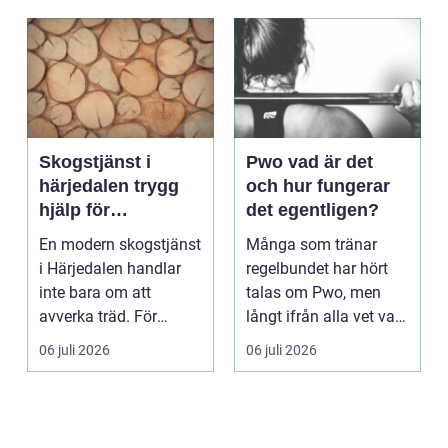
Skogstjänst i
Pwo vad är det
härjedalen trygg
och hur fungerar
hjälp för
det egentligen?
skogsägare året
En modern skogstjänst
Många som tränar
runt
i Härjedalen handlar
regelbundet har hört
inte bara om att
talas om Pwo, men
avverka träd. För
långt ifrån alla vet vad
många skogsägare är
som faktiskt gömmer...
06 juli 2026
06 juli 2026
ut...