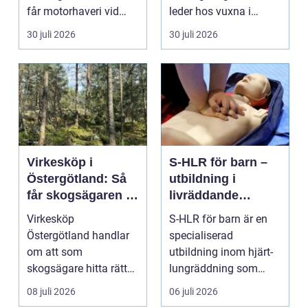
får motorhaveri vid
leder hos vuxna i
hållplatsen eller ...
Sverige. Många i S...
30 juli 2026
30 juli 2026
Virkesköp i
S-HLR för barn –
Östergötland: Så
utbildning i
får skogsägaren ut
livräddande
mer av sin skog
insatser för
Virkesköp
S-HLR för barn är en
sjukvårdspersonal
Östergötland handlar
specialiserad
om att som
utbildning inom hjärt-
skogsägare hitta rätt
lungräddning som
köpare...
riktar...
08 juli 2026
06 juli 2026