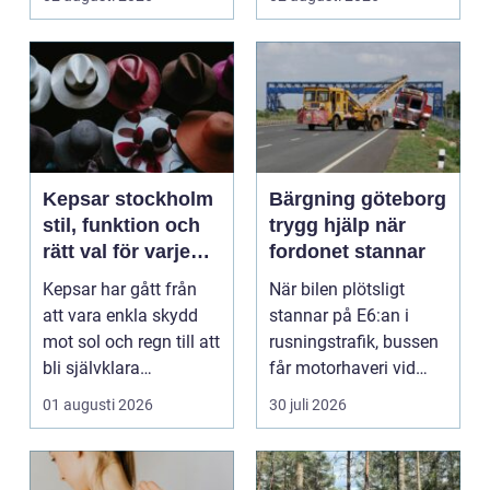
behagliga...
Kepsar stockholm
Bärgning göteborg
stil, funktion och
trygg hjälp när
rätt val för varje
fordonet stannar
huvud
Kepsar har gått från
När bilen plötsligt
att vara enkla skydd
stannar på E6:an i
mot sol och regn till att
rusningstrafik, bussen
bli självklara
får motorhaveri vid
modeplagg i stors...
hållplatsen eller ...
01 augusti 2026
30 juli 2026