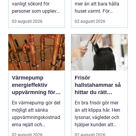
vanligt sökord för
mer än att bara hålla
personer som upplever
huset varmt. För
trötthet,
många är brasan i
03 augusti 2026
02 augusti 2026
viktförändringar, h...
kami...
Värmepump
Frisör
energieffektiv
hallstahammar så
uppvärmning för
hittar du rätt
moderna hem
salong för stil,
En värmepump gör det
En bra frisör gör mer
kvalitet och känsla
möjligt att sänka
än att klippa hår. Hen
uppvärmningskostnad
lyssnar, vägleder och
erna rejält och
hjälper kunden att
samtidigt få ett
känna sig tryg...
02 augusti 2026
02 augusti 2026