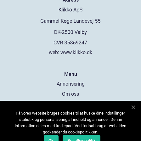
web:
www.klikko.dk
Menu
Annonsering
Om oss
Cookies
På vores website bruges cookies til at huske dine indstillinger,
Kontakta oss
statistik og personalisering af indhold og annoncer. Denne
Sitemap
information deles med tredjepart. Ved fortsat brug af websiden
godkender du cookiepolitikken.
Ok
Privatlivspolitik