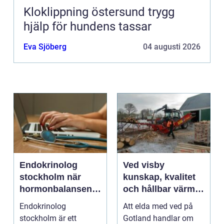
Kloklippning östersund trygg
hjälp för hundens tassar
Eva Sjöberg
04 augusti 2026
Endokrinolog
Ved visby
stockholm när
kunskap, kvalitet
hormonbalansen
och hållbar värme
behöver
på gotland
Endokrinolog
Att elda med ved på
specialistvård
stockholm är ett
Gotland handlar om