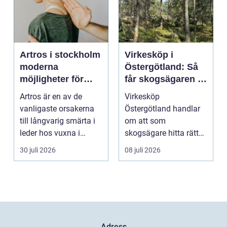
Artros i stockholm
Virkesköp i
moderna
Östergötland: Så
möjligheter för
får skogsägaren ut
mindre smärta och
mer av sin skog
Artros är en av de
Virkesköp
mer rörelse
vanligaste orsakerna
Östergötland handlar
till långvarig smärta i
om att som
leder hos vuxna i
skogsägare hitta rätt
Sverige. Många i S...
köpare...
30 juli 2026
08 juli 2026
Adress