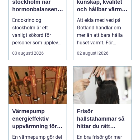
stockholm när
kunskap, kvalitet
hormonbalansen
och hållbar värme
behöver
på gotland
Endokrinolog
Att elda med ved på
specialistvård
stockholm är ett
Gotland handlar om
vanligt sökord för
mer än att bara hålla
personer som upplever
huset varmt. För
trötthet,
många är brasan i
03 augusti 2026
02 augusti 2026
viktförändringar, h...
kami...
Värmepump
Frisör
energieffektiv
hallstahammar så
uppvärmning för
hittar du rätt
moderna hem
salong för stil,
En värmepump gör det
En bra frisör gör mer