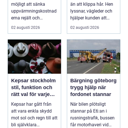
kvalitet och känsla
möjligt att sänka
än att klippa hår. Hen
uppvärmningskostnad
lyssnar, vägleder och
erna rejält och
hjälper kunden att
samtidigt få ett
känna sig tryg...
02 augusti 2026
02 augusti 2026
behagliga...
Kepsar stockholm
Bärgning göteborg
stil, funktion och
trygg hjälp när
rätt val för varje
fordonet stannar
huvud
Kepsar har gått från
När bilen plötsligt
att vara enkla skydd
stannar på E6:an i
mot sol och regn till att
rusningstrafik, bussen
bli självklara
får motorhaveri vid