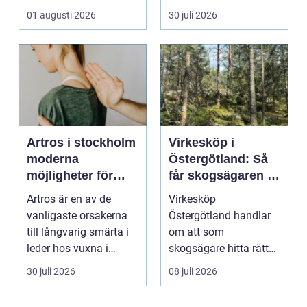
modeplagg i stors...
hållplatsen eller ...
01 augusti 2026
30 juli 2026
Artros i stockholm
Virkesköp i
moderna
Östergötland: Så
möjligheter för
får skogsägaren ut
mindre smärta och
mer av sin skog
Artros är en av de
Virkesköp
mer rörelse
vanligaste orsakerna
Östergötland handlar
till långvarig smärta i
om att som
leder hos vuxna i
skogsägare hitta rätt
Sverige. Många i S...
köpare...
30 juli 2026
08 juli 2026