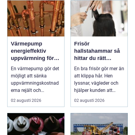
Värmepump
Frisör
energieffektiv
hallstahammar så
uppvärmning för
hittar du rätt
moderna hem
salong för stil,
En värmepump gör det
En bra frisör gör mer än
kvalitet och känsla
möjligt att sänka
att klippa hår. Hen
uppvärmningskostnad
lyssnar, vägleder och
erna rejält och
hjälper kunden att
samtidigt få ett
känna sig tryg...
02 augusti 2026
02 augusti 2026
behagliga...