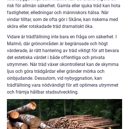
risk för allmän säkerhet. Gamla eller sjuka träd kan hota
fastigheter, elledningar och människors hälsa. När
vindar tilltar, som de ofta gör i Skåne, kan riskerna med
sköra eller rotskadade träd dramatiskt öka.
Vidare är trädfällning inte bara en fråga om säkerhet. I
Malmö, där grönområden är begränsade och högt
värderade, är rätt hantering av träd viktigt för att bevara
det estetiska värdet i både offentliga och privata
utrymmen. När träd växer okontrollerat kan de skymma
ljus och göra trädgårdar eller gränder mörka och
oinbjudande. Dessutom, vid nybyggnation, kan
trädfällning vara nödvändigt för att optimera utrymmet
och främja hållbar stadsutveckling.