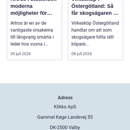
moderna
Östergötland: Så
möjligheter för
får skogsägaren ut
mindre smärta och
mer av sin skog
Artros är en av de
Virkesköp Östergötland
mer rörelse
vanligaste orsakerna
handlar om att som
till långvarig smärta i
skogsägare hitta rätt
leder hos vuxna i
köpare...
Sverige. Många i S...
30 juli 2026
08 juli 2026
Adress