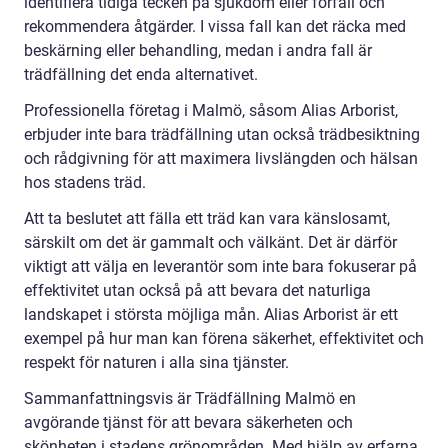
identifiera tidiga tecken på sjukdom eller förfall och
rekommendera åtgärder. I vissa fall kan det räcka med
beskärning eller behandling, medan i andra fall är
trädfällning det enda alternativet.
Professionella företag i Malmö, såsom Alias Arborist,
erbjuder inte bara trädfällning utan också trädbesiktning
och rådgivning för att maximera livslängden och hälsan
hos stadens träd.
Att ta beslutet att fälla ett träd kan vara känslosamt,
särskilt om det är gammalt och välkänt. Det är därför
viktigt att välja en leverantör som inte bara fokuserar på
effektivitet utan också på att bevara det naturliga
landskapet i största möjliga mån. Alias Arborist är ett
exempel på hur man kan förena säkerhet, effektivitet och
respekt för naturen i alla sina tjänster.
Sammanfattningsvis är Trädfällning Malmö en
avgörande tjänst för att bevara säkerheten och
skönheten i stadens grönområden. Med hjälp av erfarna