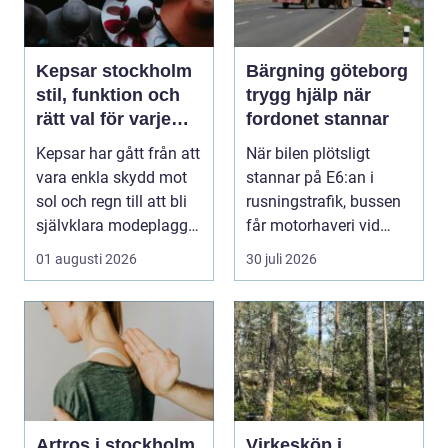
Kepsar stockholm
Bärgning göteborg
stil, funktion och
trygg hjälp när
rätt val för varje
fordonet stannar
huvud
Kepsar har gått från att
När bilen plötsligt
vara enkla skydd mot
stannar på E6:an i
sol och regn till att bli
rusningstrafik, bussen
självklara modeplagg i
får motorhaveri vid
stors...
hållplatsen eller ...
01 augusti 2026
30 juli 2026
Artros i stockholm
Virkesköp i