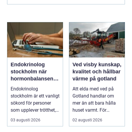
Endokrinolog
Ved visby kunskap,
stockholm när
kvalitet och hållbar
hormonbalansen
värme på gotland
behöver
Endokrinolog
Att elda med ved på
specialistvård
stockholm är ett vanligt
Gotland handlar om
sökord för personer
mer än att bara hålla
som upplever trötthet,
huset varmt. För
viktförändringar, h...
många är brasan i
03 augusti 2026
02 augusti 2026
kami...