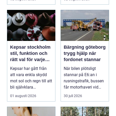
behagliga...
Kepsar stockholm
Bärgning göteborg
stil, funktion och
trygg hjälp när
rätt val för varje
fordonet stannar
huvud
Kepsar har gått från
När bilen plötsligt
att vara enkla skydd
stannar på E6:an i
mot sol och regn till att
rusningstrafik, bussen
bli självklara
får motorhaveri vid
modeplagg i stors...
hållplatsen eller ...
01 augusti 2026
30 juli 2026