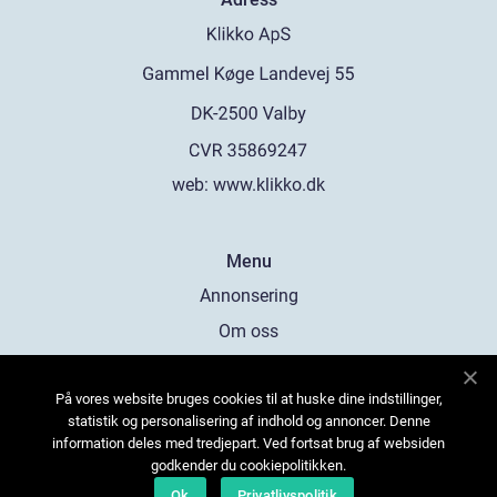
web:
www.klikko.dk
Menu
Annonsering
Om oss
Cookies
På vores website bruges cookies til at huske dine indstillinger,
Kontakta oss
statistik og personalisering af indhold og annoncer. Denne
Sitemap
information deles med tredjepart. Ved fortsat brug af websiden
godkender du cookiepolitikken.
Ok
Privatlivspolitik