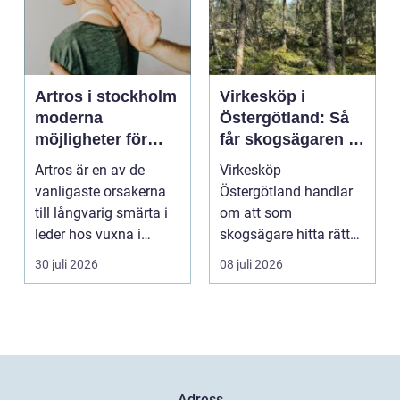
Artros i stockholm
Virkesköp i
moderna
Östergötland: Så
möjligheter för
får skogsägaren ut
mindre smärta och
mer av sin skog
Artros är en av de
Virkesköp
mer rörelse
vanligaste orsakerna
Östergötland handlar
till långvarig smärta i
om att som
leder hos vuxna i
skogsägare hitta rätt
Sverige. Många i S...
köpare...
30 juli 2026
08 juli 2026
Adress