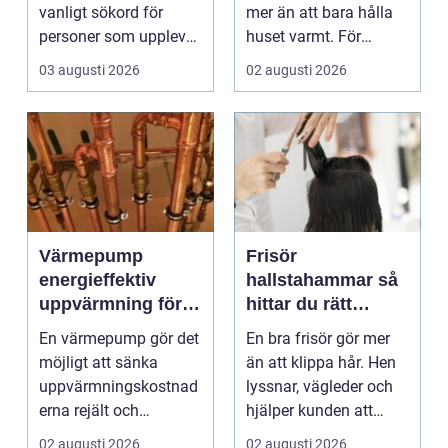
vanligt sökord för
mer än att bara hålla
personer som upplever
huset varmt. För
trötthet,
många är brasan i
03 augusti 2026
02 augusti 2026
viktförändringar, h...
kami...
Värmepump
Frisör
energieffektiv
hallstahammar så
uppvärmning för
hittar du rätt
moderna hem
salong för stil,
En värmepump gör det
En bra frisör gör mer
kvalitet och känsla
möjligt att sänka
än att klippa hår. Hen
uppvärmningskostnad
lyssnar, vägleder och
erna rejält och
hjälper kunden att
samtidigt få ett
känna sig tryg...
02 augusti 2026
02 augusti 2026