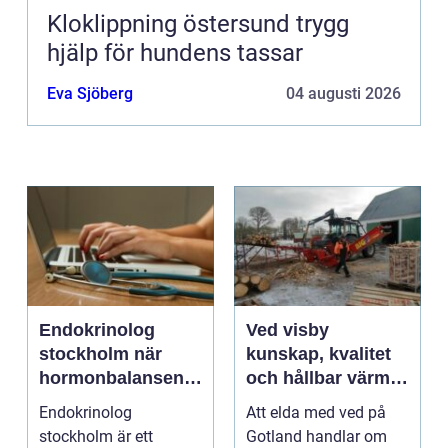
Kloklippning östersund trygg
hjälp för hundens tassar
Eva Sjöberg
04 augusti 2026
Endokrinolog
Ved visby
stockholm när
kunskap, kvalitet
hormonbalansen
och hållbar värme
behöver
på gotland
Endokrinolog
Att elda med ved på
specialistvård
stockholm är ett
Gotland handlar om