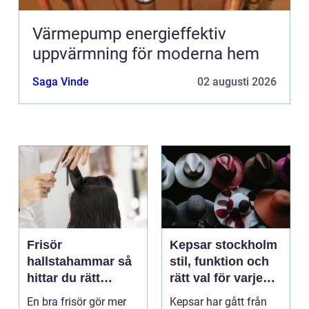
Värmepump energieffektiv
uppvärmning för moderna hem
Saga Vinde
02 augusti 2026
Frisör
Kepsar stockholm
hallstahammar så
stil, funktion och
hittar du rätt
rätt val för varje
salong för stil,
huvud
En bra frisör gör mer
Kepsar har gått från