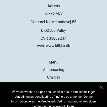
Adress
web:
www.klikko.dk
Menu
Annonsering
Om oss
Cookies
På vores website bruges cookies til at huske dine indstillinger,
Kontakta oss
statistik og personalisering af indhold og annoncer. Denne
Sitemap
information deles med tredjepart. Ved fortsat brug af websiden
godkender du cookiepolitikken.