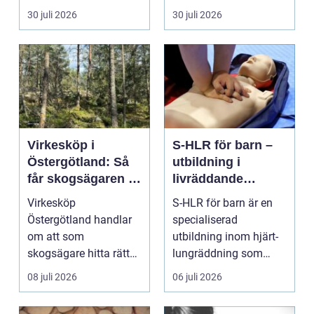
hållplatsen eller ...
Sverige. Många i S...
30 juli 2026
30 juli 2026
Virkesköp i
S-HLR för barn –
Östergötland: Så
utbildning i
får skogsägaren ut
livräddande
mer av sin skog
insatser för
Virkesköp
S-HLR för barn är en
sjukvårdspersonal
Östergötland handlar
specialiserad
om att som
utbildning inom hjärt-
skogsägare hitta rätt
lungräddning som
köpare...
riktar...
08 juli 2026
06 juli 2026