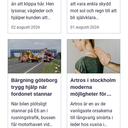
kvalitet och känsla
än att klippa hår. Hen
att vara enkla skydd
lyssnar, vägleder och
mot sol och regn till att
hjälper kunden att
bli självklara
känna sig tryg...
modeplagg i stors...
02 augusti 2026
01 augusti 2026
Bärgning göteborg
Artros i stockholm
trygg hjälp när
moderna
fordonet stannar
möjligheter för
mindre smärta och
När bilen plötsligt
Artros är en av de
mer rörelse
stannar på E6:an i
vanligaste orsakerna
rusningstrafik, bussen
till långvarig smärta i
får motorhaveri vid
leder hos vuxna i