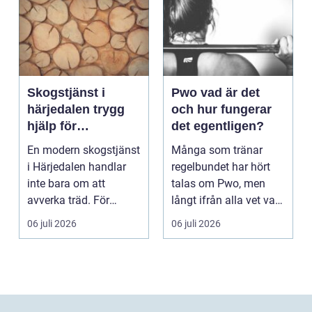
Skogstjänst i
Pwo vad är det
härjedalen trygg
och hur fungerar
hjälp för
det egentligen?
skogsägare året
En modern skogstjänst
Många som tränar
runt
i Härjedalen handlar
regelbundet har hört
inte bara om att
talas om Pwo, men
avverka träd. För
långt ifrån alla vet vad
många skogsägare är
som faktiskt gömmer...
06 juli 2026
06 juli 2026
ut...