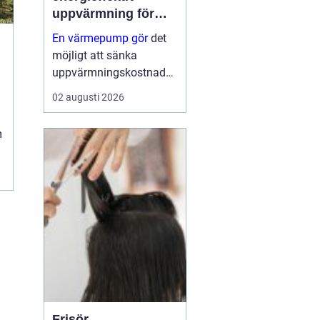
uppvärmning för
moderna hem
En värmepump gör
det
möjligt att sänka
uppvärmningskostnader
na rejält och samtidigt
02 augusti 2026
få ett behagligare
inomhusklimat året runt.
m
Genom att flytta energi
från luft, mark eller berg
till husets värm...
Frisör