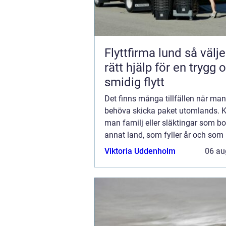
Flyttfirma lund så väljer du
rätt hjälp för en trygg 
smidig flytt
Det finns många tillfällen när ma
behöva skicka paket utomlands. 
man familj eller släktingar som bor
annat land, som fyller år och som 
överraska med en present. Kanske
Viktoria Uddenholm
06 au
skick...