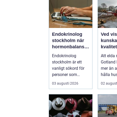
Endokrinolog
Ved vi
stockholm när
kunska
hormonbalanse
kvalite
n behöver
hållba
Endokrinolog
Att elda
specialistvård
gotlan
stockholm är ett
Gotland
vanligt sökord för
mer än a
personer som
hålla hu
upplever trötthet,
För mån
03 augusti 2026
02 august
viktförändringar, h...
brasan i 