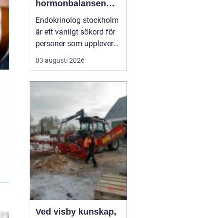
hormonbalansen
behöver
Endokrinolog stockholm
specialistvård
är ett vanligt sökord för
personer som upplever
trötthet, viktförändringar,
03 augusti 2026
humörsvängningar eller
problem med
blodsockret och vill
förstå om hormoner
spelar en roll. Många går
lång tid med diffusa
symtom utan att få en
tydlig ...
Ved visby kunskap,