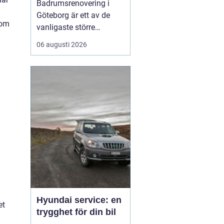
Badrumsrenovering i
modernt badrum
Göteborg är ett av de
som
vanligaste större
projekten i hem runt om i
06 augusti 2026
regionen, och många
funderar på hur de kan
förvandla ett slitet
badrum till en trygg,
funktionell och trivsam
plats. En genomtä...
Hyundai service: en
et
trygghet för din bil