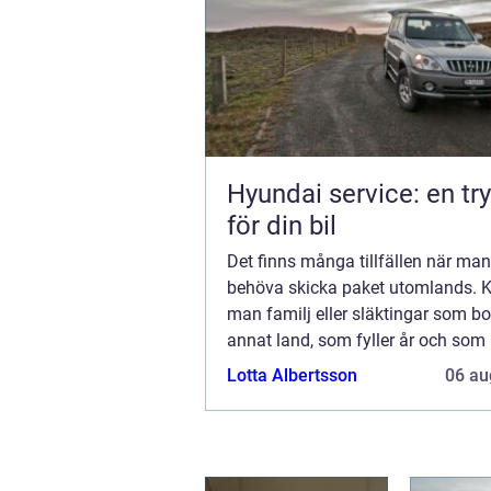
Hyundai service: en tr
för din bil
Det finns många tillfällen när ma
behöva skicka paket utomlands. 
man familj eller släktingar som bor
annat land, som fyller år och som 
överraska med en present. Kanske
Lotta Albertsson
06 au
skick...