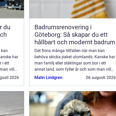
Badrumsrenovering i
och
Göteborg: Så skapar du ett
hållbart och modernt badrum
n kan
Det finns många tillfällen när man kan
Kanske har
behöva skicka paket utomlands. Kanske har
 i ett
man familj eller släktingar som bor i ett
man vill
annat land, som fyller år och som man vill
 vill man
överraska med en present. Kanske vill man
gusti 2026
Malin Lindgren
06 augusti 2026
skick...