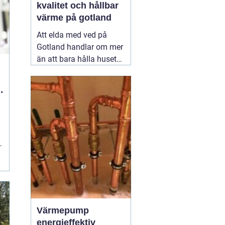
kvalitet och hållbar
värme på gotland
Att elda med ved på
Gotland handlar om mer
än att bara hålla huset
varmt. För många är
brasan i kaminen en del
av vardagen, ett sätt att
sänka
energikostnaderna och
samtidigt skapa trygghet
när vinden tar i över ön.
r
När efterfrågan
02
augusti 2026
Värmepump
energieffektiv