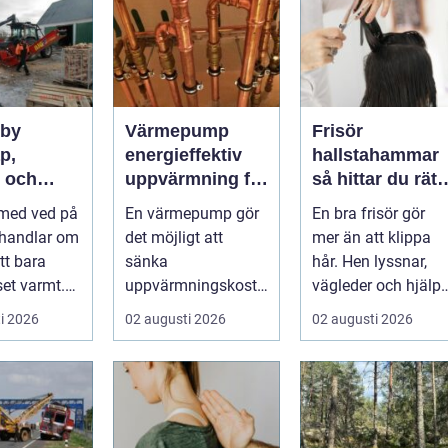
sby
Värmepump
Frisör
p,
energieffektiv
hallstahammar
t och
uppvärmning för
så hittar du rätt
r värme på
moderna hem
salong för stil,
 med ved på
En värmepump gör
En bra frisör gör
d
kvalitet och
 handlar om
det möjligt att
mer än att klippa
känsla
tt bara
sänka
hår. Hen lyssnar,
set varmt.
uppvärmningskostn
vägleder och hjälpe
ga är
aderna rejält och
kunden att känna
i 2026
02 augusti 2026
02 augusti 2026
kami...
samtidigt få ett
sig tryg...
behagliga...