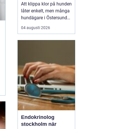
tassar
Att klippa klor på hunden
låter enkelt, men många
hundägare i Östersund
upplever motsatsen.
04 augusti 2026
Hunden rycker undan
tassen, klotången känns
osäker och rädslan för
att klippa i pulpan gör
att klorna ofta blir för
långa. Samtidigt vet de
flesta att friska ...
Endokrinolog
stockholm när