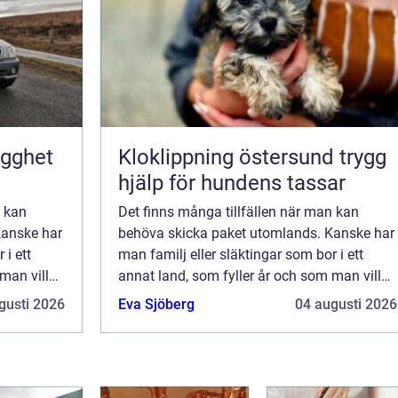
ygghet
Kloklippning östersund trygg
hjälp för hundens tassar
n kan
Det finns många tillfällen när man kan
Kanske har
behöva skicka paket utomlands. Kanske har
 i ett
man familj eller släktingar som bor i ett
man vill
annat land, som fyller år och som man vill
 vill man
överraska med en present. Kanske vill man
gusti 2026
Eva Sjöberg
04 augusti 2026
skick...