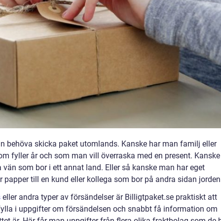
an behöva skicka paket utomlands. Kanske har man familj eller
 som fyller år och som man vill överraska med en present. Kanske
ra vän som bor i ett annat land. Eller så kanske man har eget
er papper till en kund eller kollega som bor på andra sidan jorden
s
eller andra typer av försändelser är Billigtpaket.se praktiskt att
ylla i uppgifter om försändelsen och snabbt få information om
ättet är. Här får man uppgifter från flera olika fraktbolag som de 