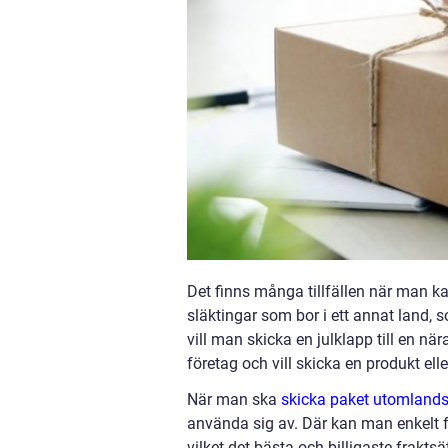
Det finns många tillfällen när man k
släktingar som bor i ett annat land,
vill man skicka en julklapp till en nä
företag och vill skicka en produkt ell
När man ska
skicka paket utomland
använda sig av. Där kan man enkelt f
vilket det bästa och billigaste frakts