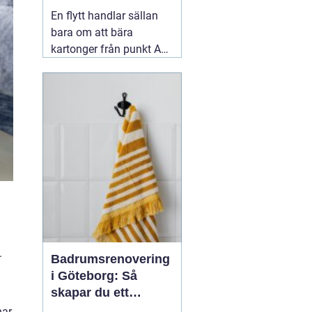
smidig flytt
En flytt handlar sällan
bara om att bära
kartonger från punkt A
till B. För många är det
en intensiv period full av
beslut, tidsbrist och
praktiska detaljer. Mitt i
allt behöver man ta
ställning till om man ska
06 augusti 2026
.
Badrumsrenovering
i Göteborg: Så
skapar du ett
hållbart och
har