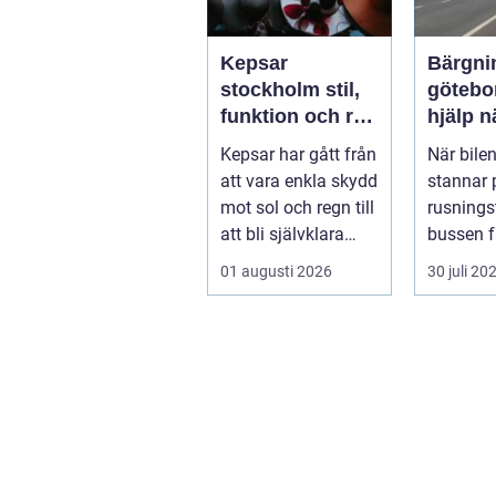
Kepsar
Bärgni
stockholm stil,
göteborg t
funktion och rätt
hjälp n
val för varje
fordon
Kepsar har gått från
När bilen
huvud
att vara enkla skydd
stannar 
mot sol och regn till
rusningst
att bli självklara
bussen f
modeplagg i stors...
motorhav
01 augusti 2026
30 juli 20
hållplatse