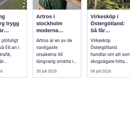
ng
Artros i
Virkesköp i
rygg
stockholm
Östergötland:
är
moderna
Så får
et stannar
möjligheter för
skogsägaren ut
 plötsligt
Artros är en av de
Virkesköp
mindre smärta
mer av sin skog
på E6:an i
vanligaste
Östergötland
och mer rörelse
rafik,
orsakerna till
handlar om att so
år
långvarig smärta i
skogsägare hitta
eri vid
leder hos vuxna i
rätt köpare...
26
30 juli 2026
08 juli 2026
n eller ...
Sverige. Många i
S...