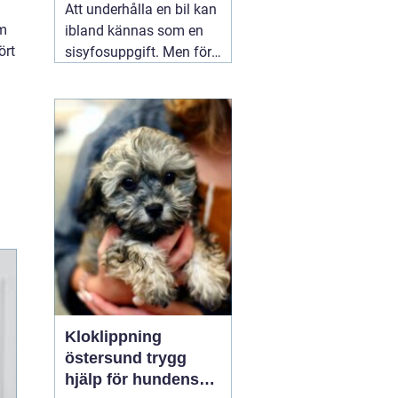
Att underhålla en bil kan
am
ibland kännas som en
ört
sisyfosuppgift. Men för
Hyundai-ägare finns det
sätt att förenkla
uppgiften, nämligen
genom en regelbunden
och noggrant utförd
06
augusti 2026
Kloklippning
östersund trygg
hjälp för hundens