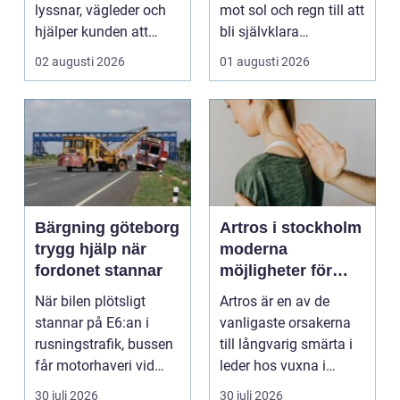
lyssnar, vägleder och
mot sol och regn till att
hjälper kunden att
bli självklara
känna sig tryg...
modeplagg i stors...
02 augusti 2026
01 augusti 2026
Bärgning göteborg
Artros i stockholm
trygg hjälp när
moderna
fordonet stannar
möjligheter för
mindre smärta och
När bilen plötsligt
Artros är en av de
mer rörelse
stannar på E6:an i
vanligaste orsakerna
rusningstrafik, bussen
till långvarig smärta i
får motorhaveri vid
leder hos vuxna i
hållplatsen eller ...
Sverige. Många i S...
30 juli 2026
30 juli 2026