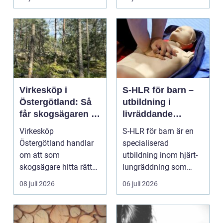
Virkesköp i
S-HLR för barn –
Östergötland: Så
utbildning i
får skogsägaren ut
livräddande
mer av sin skog
insatser för
Virkesköp
S-HLR för barn är en
sjukvårdspersonal
Östergötland handlar
specialiserad
om att som
utbildning inom hjärt-
skogsägare hitta rätt
lungräddning som
köpare...
riktar...
08 juli 2026
06 juli 2026