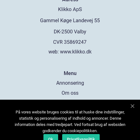
web:
www.klikko.dk
Menu
Annonsering
Om oss
Cookies
På vores website bruges cookies til at huske dine indstillinger,
Kontakta oss
statistik og personalisering af indhold og annoncer. Denne
Sitemap
information deles med tredjepart. Ved fortsat brug af websiden
godkender du cookiepolitikken.
Ok
Privatlivspolitik