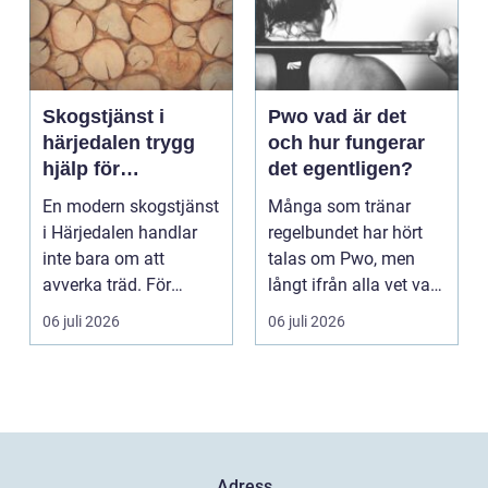
Skogstjänst i
Pwo vad är det
härjedalen trygg
och hur fungerar
hjälp för
det egentligen?
skogsägare året
En modern skogstjänst
Många som tränar
runt
i Härjedalen handlar
regelbundet har hört
inte bara om att
talas om Pwo, men
avverka träd. För
långt ifrån alla vet vad
många skogsägare är
som faktiskt gömmer...
06 juli 2026
06 juli 2026
ut...
Adress