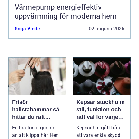
Värmepump energieffektiv
uppvärmning för moderna hem
Saga Vinde
02 augusti 2026
Frisör
Kepsar stockholm
hallstahammar så
stil, funktion och
hittar du rätt
rätt val för varje
salong för stil,
huvud
En bra frisör gör mer
Kepsar har gått från
kvalitet och känsla
än att klippa hår. Hen
att vara enkla skydd