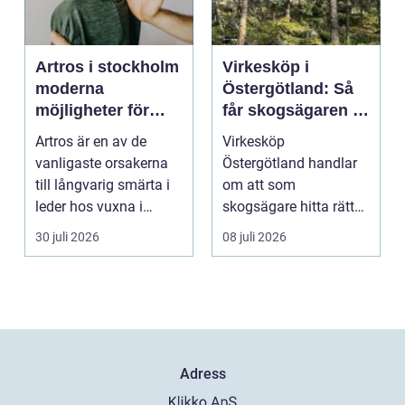
Artros i stockholm
Virkesköp i
moderna
Östergötland: Så
möjligheter för
får skogsägaren ut
mindre smärta och
mer av sin skog
Artros är en av de
Virkesköp
mer rörelse
vanligaste orsakerna
Östergötland handlar
till långvarig smärta i
om att som
leder hos vuxna i
skogsägare hitta rätt
Sverige. Många i S...
köpare...
30 juli 2026
08 juli 2026
Adress