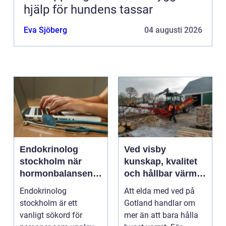
hjälp för hundens tassar
Eva Sjöberg
04 augusti 2026
Endokrinolog
Ved visby
stockholm när
kunskap, kvalitet
hormonbalansen
och hållbar värme
behöver
på gotland
Endokrinolog
Att elda med ved på
specialistvård
stockholm är ett
Gotland handlar om
vanligt sökord för
mer än att bara hålla