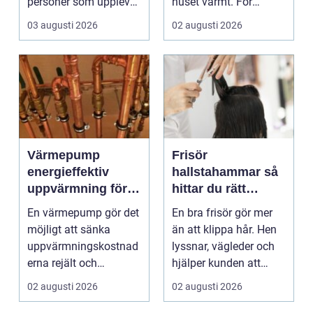
personer som upplever
huset varmt. För
trötthet,
många är brasan i
03 augusti 2026
02 augusti 2026
viktförändringar, h...
kami...
Värmepump
Frisör
energieffektiv
hallstahammar så
uppvärmning för
hittar du rätt
moderna hem
salong för stil,
En värmepump gör det
En bra frisör gör mer
kvalitet och känsla
möjligt att sänka
än att klippa hår. Hen
uppvärmningskostnad
lyssnar, vägleder och
erna rejält och
hjälper kunden att
samtidigt få ett
känna sig tryg...
02 augusti 2026
02 augusti 2026
behagliga...