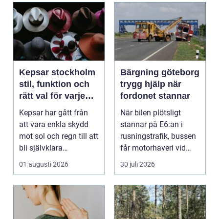
Kepsar stockholm
Bärgning göteborg
stil, funktion och
trygg hjälp när
rätt val för varje
fordonet stannar
huvud
Kepsar har gått från
När bilen plötsligt
att vara enkla skydd
stannar på E6:an i
mot sol och regn till att
rusningstrafik, bussen
bli självklara
får motorhaveri vid
modeplagg i stors...
hållplatsen eller ...
01 augusti 2026
30 juli 2026