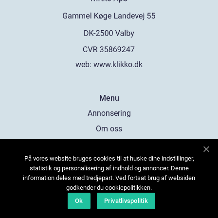
web:
www.klikko.dk
Menu
Annonsering
Om oss
Cookies
På vores website bruges cookies til at huske dine indstillinger,
Kontakta oss
statistik og personalisering af indhold og annoncer. Denne
Sitemap
information deles med tredjepart. Ved fortsat brug af websiden
godkender du cookiepolitikken.
Ok
Privatlivspolitik