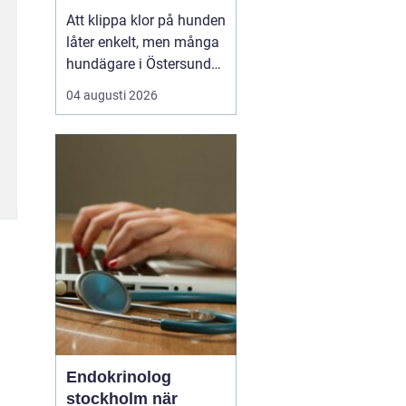
tassar
Att klippa klor på hunden
låter enkelt, men många
hundägare i Östersund
upplever motsatsen.
04 augusti 2026
Hunden rycker undan
tassen, klotången känns
osäker och rädslan för
att klippa i pulpan gör
att klorna ofta blir för
långa. Samtidigt vet de
flesta att friska ...
Endokrinolog
stockholm när