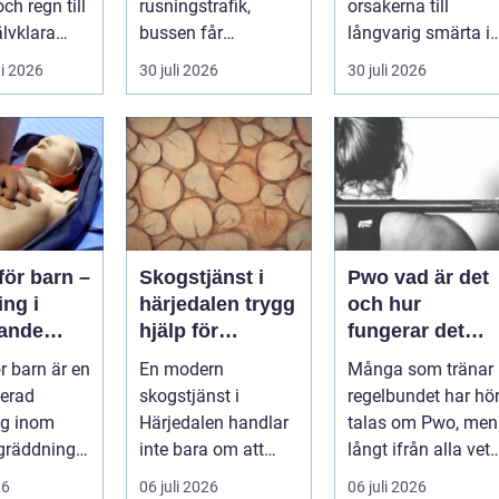
ch regn till
rusningstrafik,
orsakerna till
jälvklara
bussen får
långvarig smärta i
g i stors...
motorhaveri vid
leder hos vuxna i
i 2026
30 juli 2026
30 juli 2026
hållplatsen eller ...
Sverige. Många i
S...
för barn –
Skogstjänst i
Pwo vad är det
ing i
härjedalen trygg
och hur
dande
hjälp för
fungerar det
r för
skogsägare året
egentligen?
r barn är en
En modern
Många som tränar
rdsperso
runt
serad
skogstjänst i
regelbundet har hör
ng inom
Härjedalen handlar
talas om Pwo, men
ngräddning
inte bara om att
långt ifrån alla vet
r...
avverka träd. För
vad som faktiskt
26
06 juli 2026
06 juli 2026