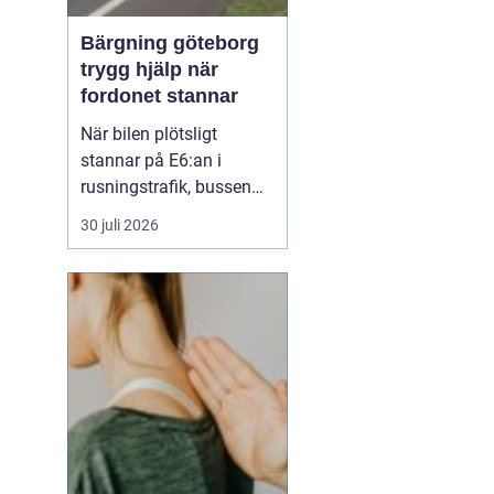
Bärgning göteborg
trygg hjälp när
fordonet stannar
När bilen plötsligt
stannar på E6:an i
rusningstrafik, bussen
får motorhaveri vid
30 juli 2026
hållplatsen eller husbilen
dör ute på Hisingen
uppstår ofta stress, oro
och många frågor på en
gång. Vem ringer man?
Hur snabbt kan hjälpen
komma fram? Och vad
kostar d...