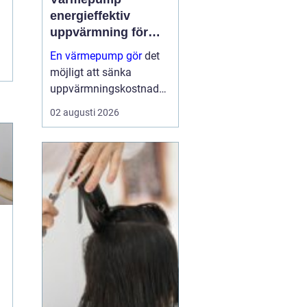
energieffektiv
uppvärmning för
moderna hem
En värmepump gör
det
möjligt att sänka
uppvärmningskostnader
na rejält och samtidigt
02 augusti 2026
få ett behagligare
inomhusklimat året runt.
Genom att flytta energi
från luft, mark eller berg
till husets värm...