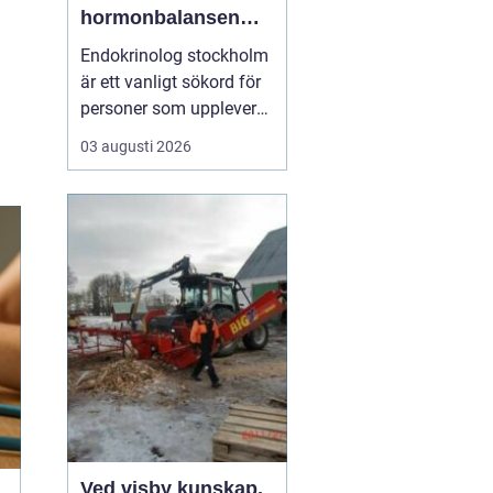
hormonbalansen
behöver
Endokrinolog stockholm
specialistvård
är ett vanligt sökord för
personer som upplever
trötthet, viktförändringar,
03 augusti 2026
humörsvängningar eller
problem med
blodsockret och vill
förstå om hormoner
spelar en roll. Många går
lång tid med diffusa
symtom utan att få en
tydlig ...
Ved visby kunskap,