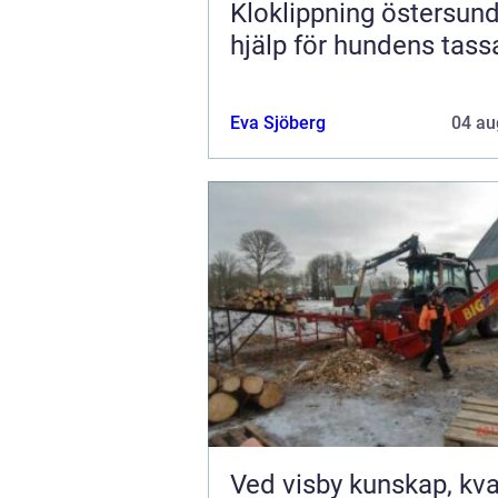
Kloklippning östersund tryg
hjälp för hundens tass
Eva Sjöberg
04 au
Ved visby kunskap, kvalitet