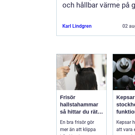
och hållbar värme på 
Karl Lindgren
02 au
Frisör
Kepsar
hallstahammar
stockholm
så hittar du rätt
funktio
salong för stil,
val för
En bra frisör gör
Kepsar h
kvalitet och
huvud
mer än att klippa
att vara
känsla