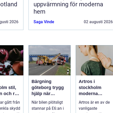
gotland
uppvärmning för moderna
hem
gusti 2026
Saga Vinde
02 augusti 2026
Bärgning
Artros i
 stil,
göteborg trygg
stockholm
n och rätt
hjälp när
moderna
 varje
fordonet stannar
möjligheter för
ar gått från
När bilen plötsligt
Artros är en av de
mindre smärta
 enkla skydd
stannar på E6:an i
vanligaste
och mer rörelse