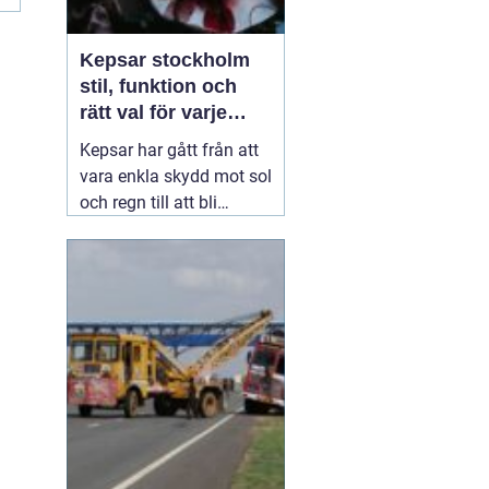
Kepsar stockholm
stil, funktion och
rätt val för varje
huvud
Kepsar har gått från att
vara enkla skydd mot sol
och regn till att bli
självklara modeplagg i
storstaden. I Stockholm
syns de överallt: på väg
till jobbet, på
uteserveringar, under
festivaler och på
promenader längs
vattnet. Den som letar
01 augusti 2026