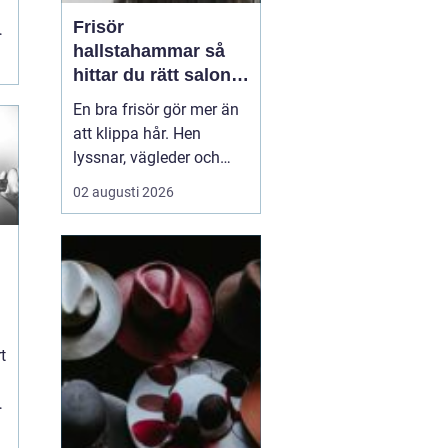
Frisör
hallstahammar så
hittar du rätt salong
för stil, kvalitet och
En bra frisör gör mer än
känsla
att klippa hår. Hen
lyssnar, vägleder och
hjälper kunden att känna
02 augusti 2026
sig trygg i sin stil,
oavsett om det gäller
vardag eller stora
livshändelser. I en
mindre ort som
Hallstahammar blir
frisörbesöket ofta en
t
viktig del av varda...