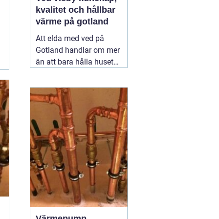
kvalitet och hållbar
värme på gotland
Att elda med ved på
Gotland handlar om mer
än att bara hålla huset
varmt. För många är
brasan i kaminen en del
av vardagen, ett sätt att
sänka
energikostnaderna och
samtidigt skapa trygghet
när vinden tar i över ön.
När efterfrågan
02
augusti 2026
Värmepump