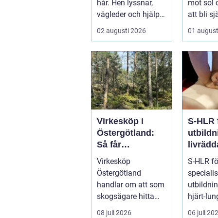
hår. Hen lyssnar,
mot sol o
vägleder och hjälper
att bli s
kunden att känna
modeplag
02 augusti 2026
01 august
sig tryg...
Virkesköp i
S-HLR 
Östergötland:
utbildn
Så får
livräd
skogsägaren ut
insatse
Virkesköp
S-HLR fö
mer av sin skog
sjukvå
Östergötland
speciali
nal
handlar om att som
utbildni
skogsägare hitta
hjärt-lu
rätt köpare...
som rikta
08 juli 2026
06 juli 20