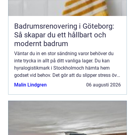
Badrumsrenovering i Göteborg:
Så skapar du ett hållbart och
modernt badrum
Väntar du in en stor sändning varor behöver du
inte trycka in allt på ditt vanliga lager. Du kan
hyralogistikmark i Stockholmoch hämta hem
godset vid behov. Det gör att du slipper stress över
att lagret är för litet och du får plats att köra med
Malin Lindgren
06 augusti 2026
truc...