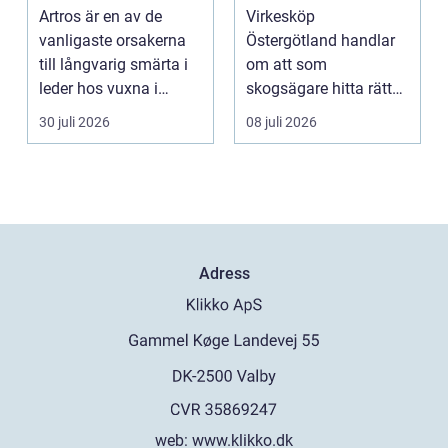
mindre smärta och
mer av sin skog
Artros är en av de
Virkesköp
mer rörelse
vanligaste orsakerna
Östergötland handlar
till långvarig smärta i
om att som
leder hos vuxna i
skogsägare hitta rätt
Sverige. Många i S...
köpare...
30 juli 2026
08 juli 2026
Adress
web:
www.klikko.dk