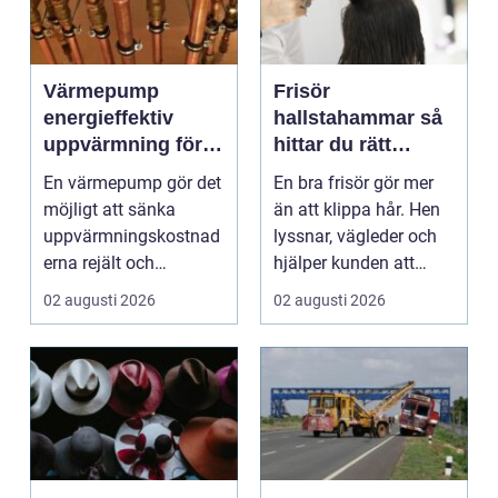
Värmepump
Frisör
energieffektiv
hallstahammar så
uppvärmning för
hittar du rätt
moderna hem
salong för stil,
En värmepump gör det
En bra frisör gör mer
kvalitet och känsla
möjligt att sänka
än att klippa hår. Hen
uppvärmningskostnad
lyssnar, vägleder och
erna rejält och
hjälper kunden att
samtidigt få ett
känna sig tryg...
02 augusti 2026
02 augusti 2026
behagliga...