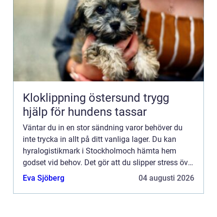
Kloklippning östersund trygg
hjälp för hundens tassar
Väntar du in en stor sändning varor behöver du
inte trycka in allt på ditt vanliga lager. Du kan
hyralogistikmark i Stockholmoch hämta hem
godset vid behov. Det gör att du slipper stress över
att lagret är för litet och du får plats att köra med
Eva Sjöberg
04 augusti 2026
truc...