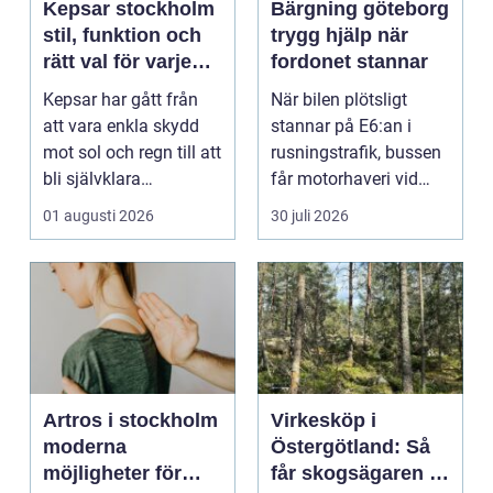
Kepsar stockholm
Bärgning göteborg
stil, funktion och
trygg hjälp när
rätt val för varje
fordonet stannar
huvud
Kepsar har gått från
När bilen plötsligt
att vara enkla skydd
stannar på E6:an i
mot sol och regn till att
rusningstrafik, bussen
bli självklara
får motorhaveri vid
modeplagg i stors...
hållplatsen eller ...
01 augusti 2026
30 juli 2026
Artros i stockholm
Virkesköp i
moderna
Östergötland: Så
möjligheter för
får skogsägaren ut