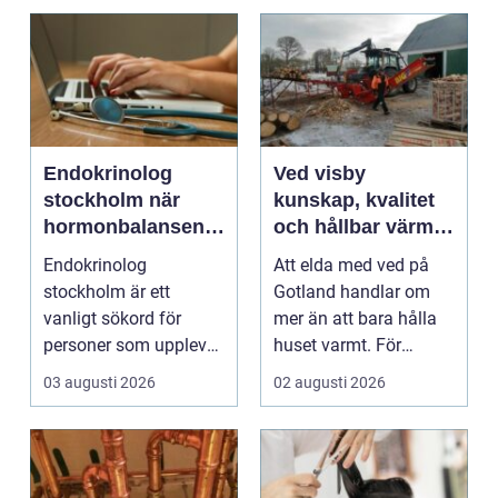
Endokrinolog
Ved visby
stockholm när
kunskap, kvalitet
hormonbalansen
och hållbar värme
behöver
på gotland
Endokrinolog
Att elda med ved på
specialistvård
stockholm är ett
Gotland handlar om
vanligt sökord för
mer än att bara hålla
personer som upplever
huset varmt. För
trötthet,
många är brasan i
03 augusti 2026
02 augusti 2026
viktförändringar, h...
kami...