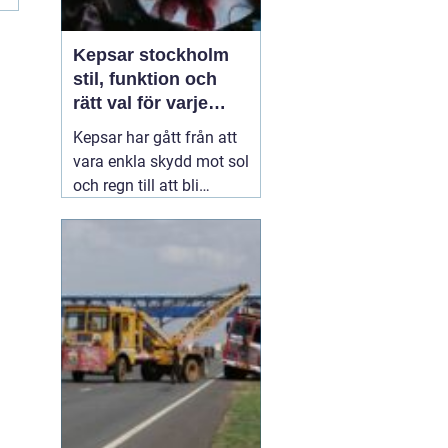
Kepsar stockholm
stil, funktion och
rätt val för varje
huvud
Kepsar har gått från att
vara enkla skydd mot sol
och regn till att bli
självklara modeplagg i
storstaden. I Stockholm
syns de överallt: på väg
till jobbet, på
uteserveringar, under
festivaler och på
promenader längs
vattnet. Den som letar
01 augusti 2026