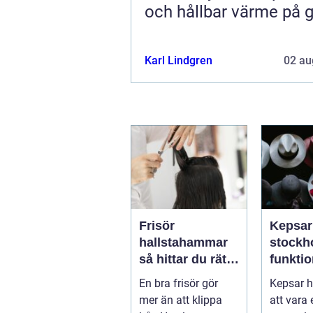
och hållbar värme på 
Karl Lindgren
02 au
Frisör
Kepsar
hallstahammar
stockholm
så hittar du rätt
funktio
salong för stil,
val för
En bra frisör gör
Kepsar h
kvalitet och
huvud
mer än att klippa
att vara
känsla