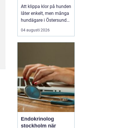
tassar
Att klippa klor på hunden
låter enkelt, men många
hundägare i Östersund
upplever motsatsen.
04 augusti 2026
Hunden rycker undan
tassen, klotången känns
osäker och rädslan för
att klippa i pulpan gör
att klorna ofta blir för
långa. Samtidigt vet de
flesta att friska ...
Endokrinolog
stockholm när