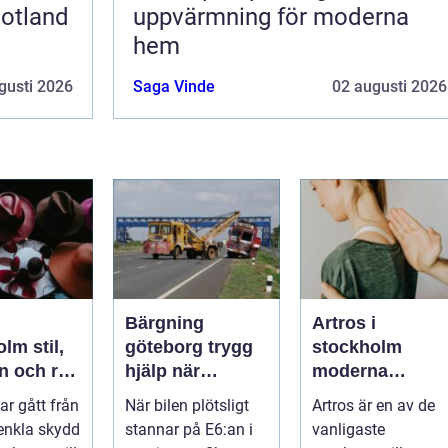
gotland
uppvärmning för moderna
hem
gusti 2026
Saga Vinde
02 augusti 2026
Bärgning
Artros i
 stil,
göteborg trygg
stockholm
n och rätt
hjälp när
moderna
 varje
fordonet stannar
möjligheter för
ar gått från
När bilen plötsligt
Artros är en av de
mindre smärta
 enkla skydd
stannar på E6:an i
vanligaste
och mer rörelse