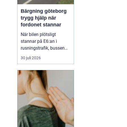
Bärgning göteborg
trygg hjälp när
fordonet stannar
När bilen plötsligt
stannar på E6:an i
rusningstrafik, bussen
får motorhaveri vid
30 juli 2026
hållplatsen eller husbilen
dör ute på Hisingen
uppstår ofta stress, oro
och många frågor på en
gång. Vem ringer man?
Hur snabbt kan hjälpen
komma fram? Och vad
kostar d...