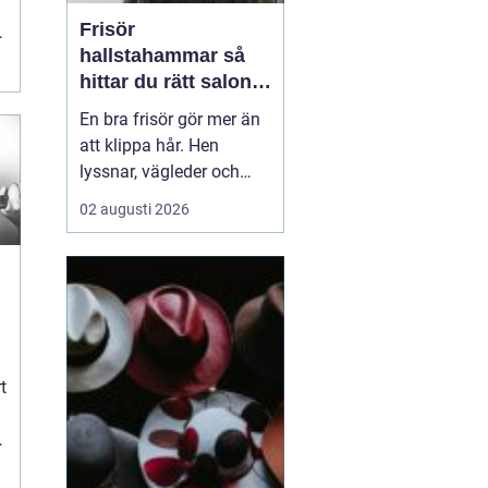
Frisör
hallstahammar så
hittar du rätt salong
för stil, kvalitet och
En bra frisör gör mer än
känsla
att klippa hår. Hen
lyssnar, vägleder och
hjälper kunden att känna
02 augusti 2026
sig trygg i sin stil,
oavsett om det gäller
vardag eller stora
livshändelser. I en
mindre ort som
Hallstahammar blir
frisörbesöket ofta en
t
viktig del av varda...