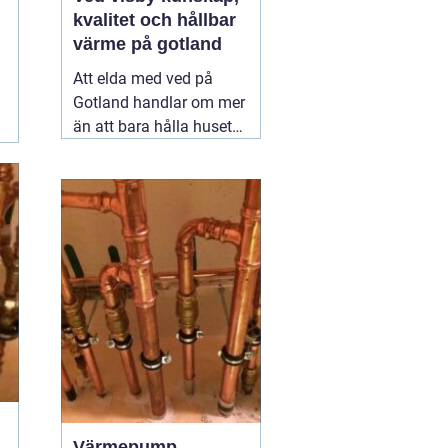
kvalitet och hållbar
värme på gotland
Att elda med ved på
Gotland handlar om mer
än att bara hålla huset
varmt. För många är
brasan i kaminen en del
av vardagen, ett sätt att
sänka
energikostnaderna och
samtidigt skapa trygghet
när vinden tar i över ön.
När efterfrågan
02
augusti 2026
Värmepump