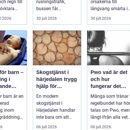
ch regn till
rusningstrafik,
orsakerna till
jälvklara
bussen får
långvarig smärta i
g i stors...
motorhaveri vid
leder hos vuxna i
i 2026
30 juli 2026
30 juli 2026
hållplatsen eller ...
Sverige. Många i
S...
för barn –
Skogstjänst i
Pwo vad är det
ing i
härjedalen trygg
och hur
dande
hjälp för
fungerar det
r för
skogsägare året
egentligen?
r barn är en
En modern
Många som tränar
rdsperso
runt
serad
skogstjänst i
regelbundet har hör
ng inom
Härjedalen handlar
talas om Pwo, men
ngräddning
inte bara om att
långt ifrån alla vet
r...
avverka träd. För
vad som faktiskt
26
06 juli 2026
06 juli 2026