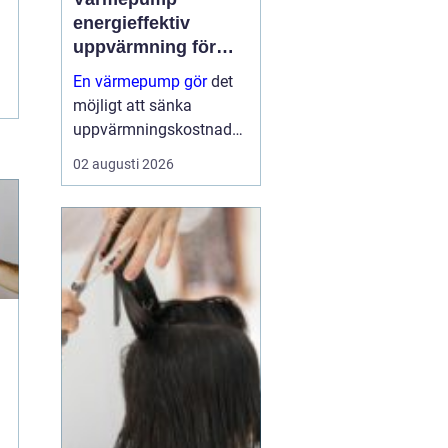
energieffektiv
uppvärmning för
moderna hem
En värmepump gör
det
möjligt att sänka
uppvärmningskostnader
na rejält och samtidigt
02 augusti 2026
få ett behagligare
inomhusklimat året runt.
Genom att flytta energi
från luft, mark eller berg
till husets värm...