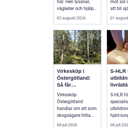
hår. Hen lyssnar,
mot sol o
vägleder och hjälper
att bli s
kunden att känna
modeplag
02 augusti 2026
01 august
sig tryg...
Virkesköp i
S-HLR 
Östergötland:
utbildn
Så får
livräd
skogsägaren ut
insatse
Virkesköp
S-HLR fö
mer av sin skog
sjukvå
Östergötland
speciali
nal
handlar om att som
utbildni
skogsägare hitta
hjärt-lu
rätt köpare...
som rikta
08 juli 2026
06 juli 20