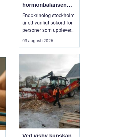
hormonbalansen
behöver
Endokrinolog stockholm
specialistvård
är ett vanligt sökord för
personer som upplever
trötthet, viktförändringar,
03 augusti 2026
humörsvängningar eller
problem med
blodsockret och vill
förstå om hormoner
spelar en roll. Många går
lång tid med diffusa
symtom utan att få en
tydlig ...
Ved visby kunskap,