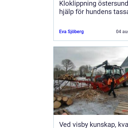
Kloklippning östersund tryg
hjälp för hundens tass
Eva Sjöberg
04 au
Ved visby kunskap, kvalitet