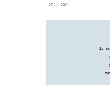
pumpservice varj...
27 april 2021
we