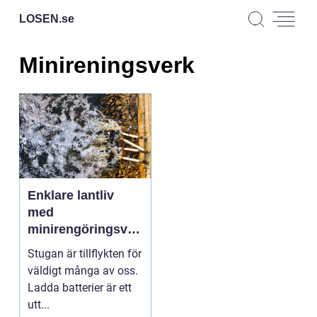
LOSEN.
se
Minireningsverk
Enklare lantliv
med
minirengöringsver
k
Stugan är tillflykten för
väldigt många av oss.
Ladda batterier är ett
utt...