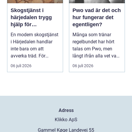
Skogstjänst i
Pwo vad är det och
härjedalen trygg
hur fungerar det
hjälp för
egentligen?
skogsägare året
En modern skogstjänst
Många som tränar
runt
i Härjedalen handlar
regelbundet har hört
inte bara om att
talas om Pwo, men
avverka träd. För
långt ifrån alla vet vad
många skogsägare är
som faktiskt gömmer...
06 juli 2026
06 juli 2026
ut...
Adress