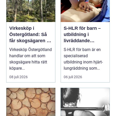
Virkesköp i
S-HLR för barn –
Östergötland: Så
utbildning i
får skogsägaren ut
livräddande
mer av sin skog
insatser för
Virkesköp Östergötland
S-HLR för barn är en
sjukvårdspersonal
handlar om att som
specialiserad
skogsägare hitta rätt
utbildning inom hjärt-
köpare...
lungräddning som
riktar...
08 juli 2026
06 juli 2026