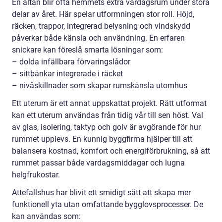
En altan blir ofta hemmets extra vardagsrum under stora
delar av året. Här spelar utformningen stor roll. Höjd,
räcken, trappor, integrerad belysning och vindskydd
påverkar både känsla och användning. En erfaren
snickare kan föreslå smarta lösningar som:
– dolda infällbara förvaringslådor
– sittbänkar integrerade i räcket
– nivåskillnader som skapar rumskänsla utomhus
Ett uterum är ett annat uppskattat projekt. Rätt utformat
kan ett uterum användas från tidig vår till sen höst. Val
av glas, isolering, taktyp och golv är avgörande för hur
rummet upplevs. En kunnig byggfirma hjälper till att
balansera kostnad, komfort och energiförbrukning, så att
rummet passar både vardagsmiddagar och lugna
helgfrukostar.
Attefallshus har blivit ett smidigt sätt att skapa mer
funktionell yta utan omfattande bygglovsprocesser. De
kan användas som: