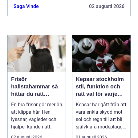
slutresultatet, utan också hur vägen dit upplevs.
Saga Vinde
02 augusti 2026
En...
Frisör
Kepsar stockholm
hallstahammar så
stil, funktion och
hittar du rätt
rätt val för varje
salong för stil,
huvud
En bra frisör gör mer än
Kepsar har gått från att
kvalitet och känsla
att klippa hår. Hen
vara enkla skydd mot
lyssnar, vägleder och
sol och regn till att bli
hjälper kunden att
självklara modeplagg i
känna sig tryg...
stors...
02 augusti 2026
01 augusti 2026