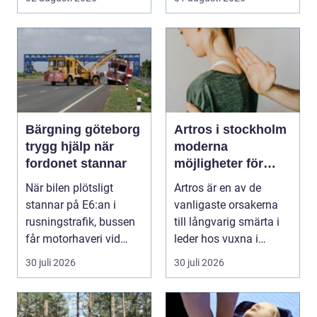
Bärgning göteborg
Artros i stockholm
trygg hjälp när
moderna
fordonet stannar
möjligheter för
mindre smärta och
När bilen plötsligt
Artros är en av de
mer rörelse
stannar på E6:an i
vanligaste orsakerna
rusningstrafik, bussen
till långvarig smärta i
får motorhaveri vid
leder hos vuxna i
hållplatsen eller ...
Sverige. Många i S...
30 juli 2026
30 juli 2026