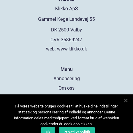
web:
www.klikko.dk
Menu
Annonsering
Om oss
Cookies
På vores website bruges cookies til at huske dine indstillinger,
Kontakta oss
statistik og personalisering af indhold og annoncer. Denne
Sitemap
information deles med tredjepart. Ved fortsat brug af websiden
godkender du cookiepolitikken.
Ok
Privatlivspolitik