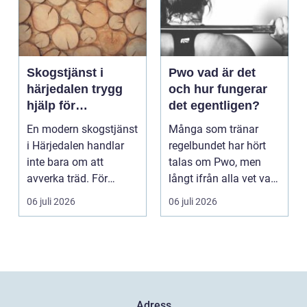
Skogstjänst i
Pwo vad är det
härjedalen trygg
och hur fungerar
hjälp för
det egentligen?
skogsägare året
En modern skogstjänst
Många som tränar
runt
i Härjedalen handlar
regelbundet har hört
inte bara om att
talas om Pwo, men
avverka träd. För
långt ifrån alla vet vad
många skogsägare är
som faktiskt gömmer...
06 juli 2026
06 juli 2026
ut...
Adress