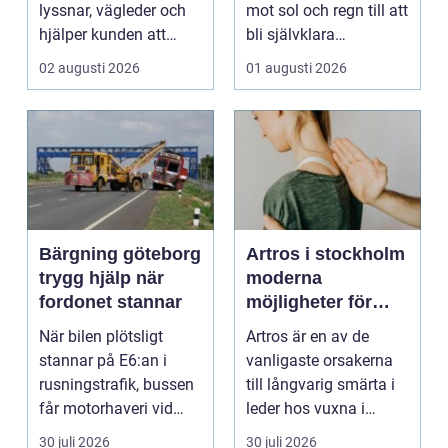
lyssnar, vägleder och
mot sol och regn till att
hjälper kunden att
bli självklara
känna sig tryg...
modeplagg i stors...
02 augusti 2026
01 augusti 2026
Bärgning göteborg
Artros i stockholm
trygg hjälp när
moderna
fordonet stannar
möjligheter för
mindre smärta och
När bilen plötsligt
Artros är en av de
mer rörelse
stannar på E6:an i
vanligaste orsakerna
rusningstrafik, bussen
till långvarig smärta i
får motorhaveri vid
leder hos vuxna i
hållplatsen eller ...
Sverige. Många i S...
30 juli 2026
30 juli 2026