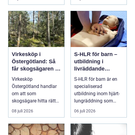
Virkesköp i
S-HLR för barn –
Östergötland: Så
utbildning i
får skogsägaren ut
livräddande
mer av sin skog
insatser för
Virkesköp
S-HLR för barn är en
sjukvårdspersonal
Östergötland handlar
specialiserad
om att som
utbildning inom hjärt-
skogsägare hitta rätt
lungräddning som
köpare...
riktar...
08 juli 2026
06 juli 2026