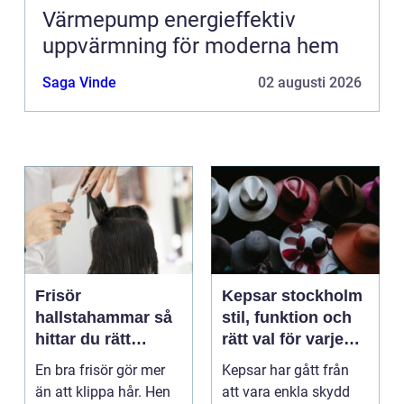
Värmepump energieffektiv
uppvärmning för moderna hem
Saga Vinde
02 augusti 2026
Frisör
Kepsar stockholm
hallstahammar så
stil, funktion och
hittar du rätt
rätt val för varje
salong för stil,
huvud
En bra frisör gör mer
Kepsar har gått från
kvalitet och känsla
än att klippa hår. Hen
att vara enkla skydd