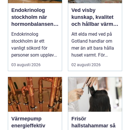
Endokrinolog
Ved visby
stockholm när
kunskap, kvalitet
hormonbalansen
och hållbar värme
behöver
på gotland
Endokrinolog
Att elda med ved på
specialistvård
stockholm är ett
Gotland handlar om
vanligt sökord för
mer än att bara hålla
personer som upplever
huset varmt. För
trötthet,
många är brasan i
03 augusti 2026
02 augusti 2026
viktförändringar, h...
kami...
Värmepump
Frisör
energieffektiv
hallstahammar så