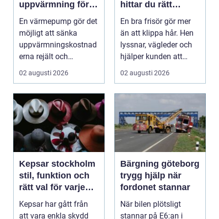
uppvärmning för
hittar du rätt
moderna hem
salong för stil,
En värmepump gör det
En bra frisör gör mer
kvalitet och känsla
möjligt att sänka
än att klippa hår. Hen
uppvärmningskostnad
lyssnar, vägleder och
erna rejält och
hjälper kunden att
samtidigt få ett
känna sig tryg...
02 augusti 2026
02 augusti 2026
behagliga...
Kepsar stockholm
Bärgning göteborg
stil, funktion och
trygg hjälp när
rätt val för varje
fordonet stannar
huvud
Kepsar har gått från
När bilen plötsligt
att vara enkla skydd
stannar på E6:an i