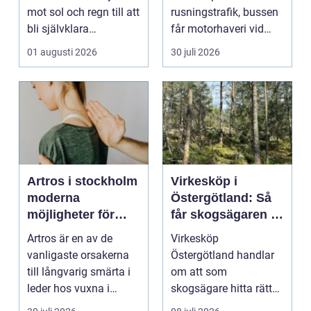
mot sol och regn till att
rusningstrafik, bussen
bli självklara
får motorhaveri vid
modeplagg i stors...
hållplatsen eller ...
01 augusti 2026
30 juli 2026
Artros i stockholm
Virkesköp i
moderna
Östergötland: Så
möjligheter för
får skogsägaren ut
mindre smärta och
mer av sin skog
Artros är en av de
Virkesköp
mer rörelse
vanligaste orsakerna
Östergötland handlar
till långvarig smärta i
om att som
leder hos vuxna i
skogsägare hitta rätt
Sverige. Många i S...
köpare...