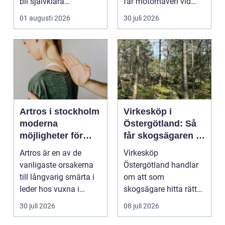
bli självklara
får motorhaveri vid
modeplagg i stors...
hållplatsen eller ...
01 augusti 2026
30 juli 2026
Artros i stockholm
Virkesköp i
moderna
Östergötland: Så
möjligheter för
får skogsägaren ut
mindre smärta och
mer av sin skog
Artros är en av de
Virkesköp
mer rörelse
vanligaste orsakerna
Östergötland handlar
till långvarig smärta i
om att som
leder hos vuxna i
skogsägare hitta rätt
Sverige. Många i S...
köpare...
30 juli 2026
08 juli 2026