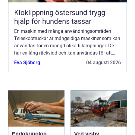
Kloklippning östersund trygg
hjälp för hundens tassar
En maskin med många användningsområden
Teleskoptruckar är mångsidiga maskiner som kan
användas för en mängd olika tillämpningar. De
har en lång räckvidd och kan användas för att
flytta material i trånga utrymmen. Om du vill hyra
Eva Sjöberg
04 augusti 2026
en teleskopisk gaffel...
Endokrinolog
Ved visby