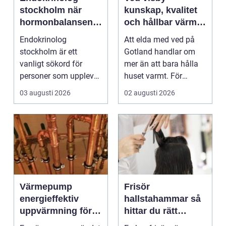
stockholm när
kunskap, kvalitet
hormonbalansen
och hållbar värme
behöver
på gotland
Endokrinolog
Att elda med ved på
specialistvård
stockholm är ett
Gotland handlar om
vanligt sökord för
mer än att bara hålla
personer som upplever
huset varmt. För
trötthet,
många är brasan i
03 augusti 2026
02 augusti 2026
viktförändringar, h...
kami...
Värmepump
Frisör
energieffektiv
hallstahammar så
uppvärmning för
hittar du rätt
moderna hem
salong för stil,