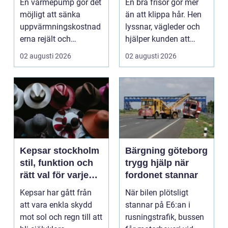
En värmepump gör det
En bra frisör gör mer
kvalitet och känsla
möjligt att sänka
än att klippa hår. Hen
uppvärmningskostnad
lyssnar, vägleder och
erna rejält och
hjälper kunden att
samtidigt få ett
känna sig tryg...
02 augusti 2026
02 augusti 2026
behagliga...
Kepsar stockholm
Bärgning göteborg
stil, funktion och
trygg hjälp när
rätt val för varje
fordonet stannar
huvud
Kepsar har gått från
När bilen plötsligt
att vara enkla skydd
stannar på E6:an i
mot sol och regn till att
rusningstrafik, bussen