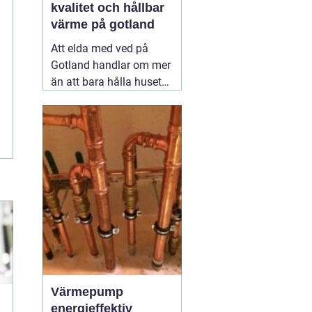
kvalitet och hållbar
värme på gotland
Att elda med ved på
Gotland handlar om mer
än att bara hålla huset
varmt. För många är
brasan i kaminen en del
av vardagen, ett sätt att
sänka
energikostnaderna och
samtidigt skapa trygghet
när vinden tar i över ön.
När efterfrågan
02
augusti 2026
Värmepump
energieffektiv