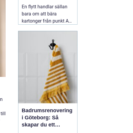
smidig flytt
En flytt handlar sällan
bara om att bära
kartonger från punkt A
till B. För många är det
en intensiv period full av
beslut, tidsbrist och
praktiska detaljer. Mitt i
allt behöver man ta
ställning till om man ska
06 augusti 2026
an
Badrumsrenovering
ill
i Göteborg: Så
skapar du ett
hållbart och