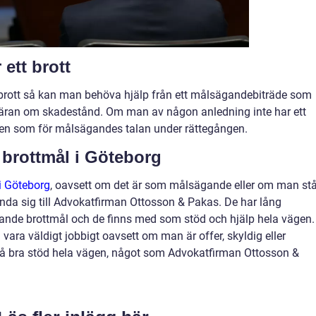
 ett brott
t brott så kan man behöva hjälp från ett målsägandebiträde som
gäran om skadestånd. Om man av någon anledning inte har ett
ren som för målsägandes talan under rättegången.
d brottmål i Göteborg
i Göteborg
, oavsett om det är som målsägande eller om man stå
ända sig till Advokatfirman Ottosson & Pakas. De har lång
ande brottmål och de finns med som stöd och hjälp hela vägen.
 vara väldigt jobbigt oavsett om man är offer, skyldig eller
tt få bra stöd hela vägen, något som Advokatfirman Ottosson &