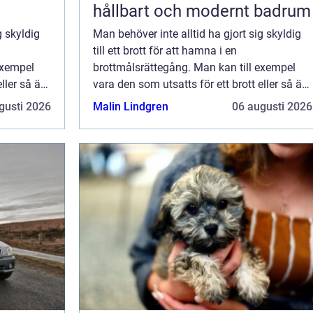
hållbart och modernt badrum
g skyldig
Man behöver inte alltid ha gjort sig skyldig
till ett brott för att hamna i en
exempel
brottmålsrättegång. Man kan till exempel
ller så är
vara den som utsatts för ett brott eller så är
d f&oum...
man helt enkelt oskyldigt anklagad f&oum...
gusti 2026
Malin Lindgren
06 augusti 2026