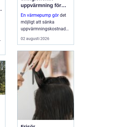
uppvärmning för
moderna hem
En värmepump gör
det
möjligt att sänka
uppvärmningskostnader
na rejält och samtidigt
02 augusti 2026
r
få ett behagligare
inomhusklimat året runt.
Genom att flytta energi
från luft, mark eller berg
till husets värm...
Frisör