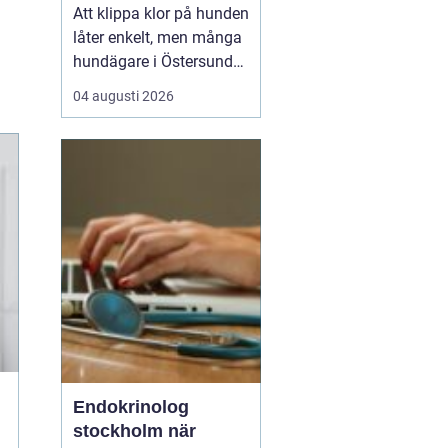
tassar
Att klippa klor på hunden
låter enkelt, men många
hundägare i Östersund
upplever motsatsen.
04 augusti 2026
Hunden rycker undan
tassen, klotången känns
osäker och rädslan för
att klippa i pulpan gör
att klorna ofta blir för
långa. Samtidigt vet de
flesta att friska ...
Endokrinolog
stockholm när