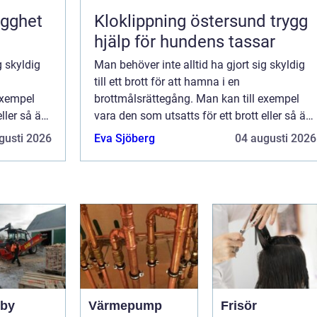
ygghet
Kloklippning östersund trygg
hjälp för hundens tassar
g skyldig
Man behöver inte alltid ha gjort sig skyldig
till ett brott för att hamna i en
exempel
brottmålsrättegång. Man kan till exempel
ller så är
vara den som utsatts för ett brott eller så är
d f&oum...
man helt enkelt oskyldigt anklagad f&oum...
gusti 2026
Eva Sjöberg
04 augusti 2026
sby
Värmepump
Frisör