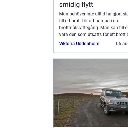
smidig flytt
Man behöver inte alltid ha gjort si
till ett brott för att hamna i en
brottmålsrättegång. Man kan till 
vara den som utsatts för ett brott e
man helt enkelt oskyldigt anklaga
Viktoria Uddenholm
06 au