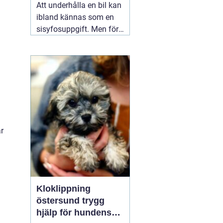
Att underhålla en bil kan
ibland kännas som en
sisyfosuppgift. Men för
Hyundai-ägare finns det
sätt att förenkla
uppgiften, nämligen
genom en regelbunden
och noggrant utförd
06
augusti 2026
r
Kloklippning
östersund trygg
hjälp för hundens