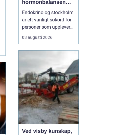
hormonbalansen
behöver
Endokrinolog stockholm
specialistvård
är ett vanligt sökord för
personer som upplever
trötthet, viktförändringar,
03 augusti 2026
humörsvängningar eller
problem med
blodsockret och vill
förstå om hormoner
spelar en roll. Många går
lång tid med diffusa
symtom utan att få en
tydlig ...
Ved visby kunskap,