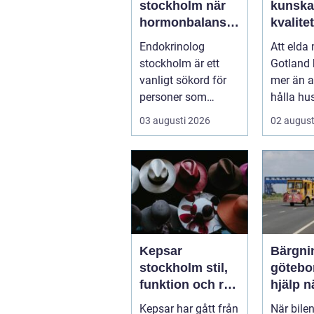
stockholm när
kunska
hormonbalanse
kvalite
n behöver
hållba
Endokrinolog
Att elda
specialistvård
gotlan
stockholm är ett
Gotland
vanligt sökord för
mer än a
personer som
hålla hu
upplever trötthet,
För mån
03 augusti 2026
02 august
viktförändringar, h...
brasan i 
Kepsar
Bärgni
stockholm stil,
göteborg t
funktion och rätt
hjälp n
val för varje
fordon
Kepsar har gått från
När bilen