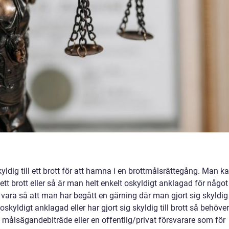
kyldig till ett brott för att hamna i en brottmålsrättegång. Man k
ett brott eller så är man helt enkelt oskyldigt anklagad för något
vara så att man har begått en gärning där man gjort sig skyldig t
skyldigt anklagad eller har gjort sig skyldig till brott så behöver
tt målsägandebiträde eller en offentlig/privat försvarare som för