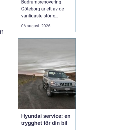
Badrumsrenovering i
modernt badrum
Göteborg är ett av de
vanligaste större
projekten i hem runt om i
06 augusti 2026
regionen, och många
ff
funderar på hur de kan
förvandla ett slitet
badrum till en trygg,
funktionell och trivsam
plats. En genomtä...
Hyundai service: en
trygghet för din bil