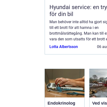
Hyundai service: en tr
för din bil
Man behöver inte alltid ha gjort si
till ett brott för att hamna i en
brottmålsrättegång. Man kan till 
vara den som utsatts för ett brott e
man helt enkelt oskyldigt anklaga
Lotta Albertsson
06 au
Endokrinolog
Ved vi