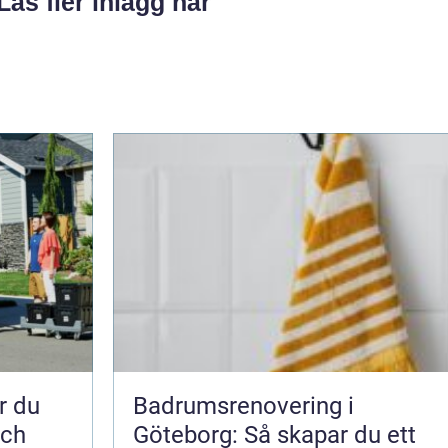
Läs fler inlägg här
Badrumsrenovering i
och
Göteborg: Så skapar du ett