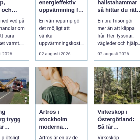
p,
energieffektiv
hallstahammar
t och
uppvärmning för
så hittar du rätt
r värme på
moderna hem
salong för stil,
 med ved på
En värmepump gör
En bra frisör gör
d
kvalitet och
 handlar om
det möjligt att
mer än att klippa
känsla
tt bara
sänka
hår. Hen lyssnar,
set varmt.
uppvärmningskostn
vägleder och hjälpe
ga är
aderna rejält och
kunden att känna
i 2026
02 augusti 2026
02 augusti 2026
kami...
samtidigt få ett
sig tryg...
behagliga...
ng
Artros i
Virkesköp i
rygg
stockholm
Östergötland:
är
moderna
Så får
et stannar
möjligheter för
skogsägaren ut
 plötsligt
Artros är en av de
Virkesköp