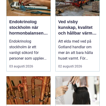
Endokrinolog
Ved visby
stockholm när
kunskap, kvalitet
hormonbalansen
och hållbar värme
behöver
på gotland
Endokrinolog
Att elda med ved på
specialistvård
stockholm är ett
Gotland handlar om
vanligt sökord för
mer än att bara hålla
personer som upplever
huset varmt. För
trötthet,
många är brasan i
03 augusti 2026
02 augusti 2026
viktförändringar, h...
kami...