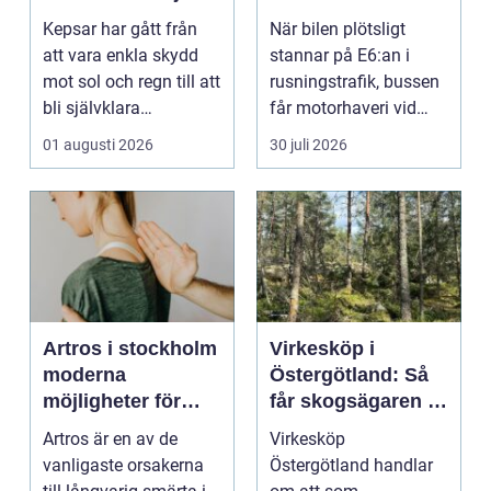
huvud
Kepsar har gått från
När bilen plötsligt
att vara enkla skydd
stannar på E6:an i
mot sol och regn till att
rusningstrafik, bussen
bli självklara
får motorhaveri vid
modeplagg i stors...
hållplatsen eller ...
01 augusti 2026
30 juli 2026
Artros i stockholm
Virkesköp i
moderna
Östergötland: Så
möjligheter för
får skogsägaren ut
mindre smärta och
mer av sin skog
Artros är en av de
Virkesköp
mer rörelse
vanligaste orsakerna
Östergötland handlar