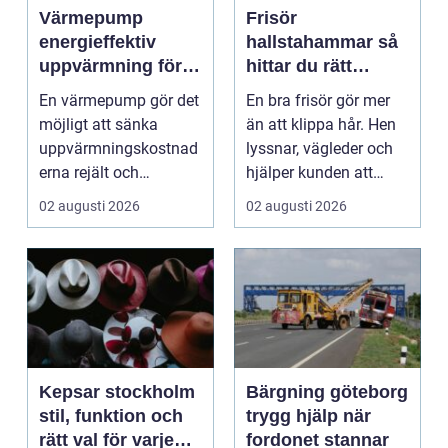
Värmepump
Frisör
energieffektiv
hallstahammar så
uppvärmning för
hittar du rätt
moderna hem
salong för stil,
En värmepump gör det
En bra frisör gör mer
kvalitet och känsla
möjligt att sänka
än att klippa hår. Hen
uppvärmningskostnad
lyssnar, vägleder och
erna rejält och
hjälper kunden att
samtidigt få ett
känna sig tryg...
02 augusti 2026
02 augusti 2026
behagliga...
Kepsar stockholm
Bärgning göteborg
stil, funktion och
trygg hjälp när
rätt val för varje
fordonet stannar