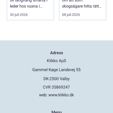
till långvarig smärta i
om att som
leder hos vuxna i
skogsägare hitta rätt
Sverige. Många i S...
köpare...
30 juli 2026
08 juli 2026
Adress
web:
www.klikko.dk
Menu